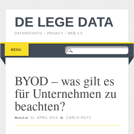
DE LEGE DATA
DATENSCHUTZ – PRIVACY – WEB 2.0
Main menu
Skip
MENU
to
content
BYOD – was gilt es
für Unternehmen zu
beachten?
Posted on
by
11. APRIL 2013
CARLO PILTZ