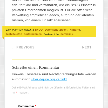
erläutert klar und verständlich, wie ein BYOD Einsatz in
privaten Unternehmen möglich ist. Für die öffentliche
Verwaltung empfiehlt er jedoch, aufgrund der latenten
Risiken, von einem Einsatz abzusehen.
This entry was posted in
,
,
,
BYOD
Datenschutzrecht
Haftung
,
. Bookmark the
.
Mobiltelefon
Unternehmen
permalink
Post navigation
←
PREVIOUS
NEXT
→
Schreibe einen Kommentar
Hinweis: Gesetzes- und Rechtsprechungszitate werden
automatisch
über dejure.org verlinkt
Deine E-Mail-Adresse wird nicht veröffentlicht.
Erforderliche Felder sind
mit
*
markiert
Kommentar
*