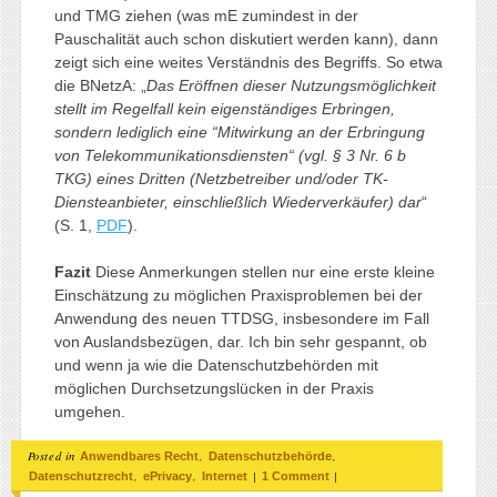
und TMG ziehen (was mE zumindest in der
Pauschalität auch schon diskutiert werden kann), dann
zeigt sich eine weites Verständnis des Begriffs. So etwa
die BNetzA: „
Das Eröffnen dieser Nutzungsmöglichkeit
stellt im Regelfall kein eigenständiges Erbringen,
sondern lediglich eine “Mitwirkung an der Erbringung
von Telekommunikationsdiensten“ (vgl. § 3 Nr. 6 b
TKG) eines Dritten (Netzbetreiber und/oder TK-
Diensteanbieter, einschließlich Wiederverkäufer) dar
“
(S. 1,
PDF
).
Fazit
Diese Anmerkungen stellen nur eine erste kleine
Einschätzung zu möglichen Praxisproblemen bei der
Anwendung des neuen TTDSG, insbesondere im Fall
von Auslandsbezügen, dar. Ich bin sehr gespannt, ob
und wenn ja wie die Datenschutzbehörden mit
möglichen Durchsetzungslücken in der Praxis
umgehen.
Posted in
,
,
Anwendbares Recht
Datenschutzbehörde
,
,
|
|
Datenschutzrecht
ePrivacy
Internet
1 Comment