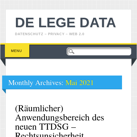
DE LEGE DATA
DATENSCHUTZ – PRIVACY – WEB 2.0
Main menu
Skip
MENU
to
content
Monthly Archives:
Mai 2021
(Räumlicher)
Anwendungsbereich des
neuen TTDSG –
Rechtsunsicherheit