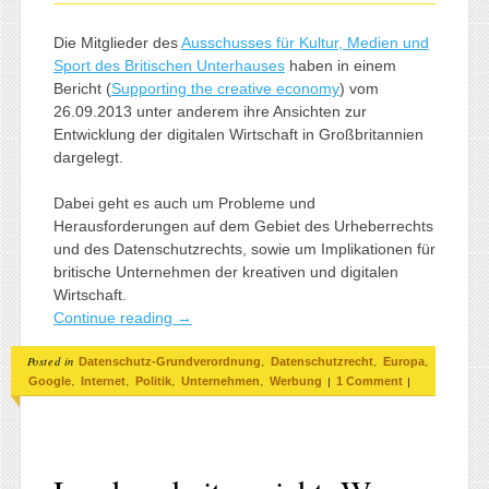
Die Mitglieder des
Ausschusses für Kultur, Medien und
Sport des Britischen Unterhauses
haben in einem
Bericht (
Supporting the creative economy
) vom
26.09.2013 unter anderem ihre Ansichten zur
Entwicklung der digitalen Wirtschaft in Großbritannien
dargelegt.
Dabei geht es auch um Probleme und
Herausforderungen auf dem Gebiet des Urheberrechts
und des Datenschutzrechts, sowie um Implikationen für
britische Unternehmen der kreativen und digitalen
Wirtschaft.
Continue reading
→
Posted in
,
,
,
Datenschutz-Grundverordnung
Datenschutzrecht
Europa
,
,
,
,
|
|
Google
Internet
Politik
Unternehmen
Werbung
1 Comment