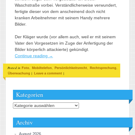
Waschstraße vorbei. Verständlicherweise verwundert,
fertigte dieser von dem anscheinend doch nicht
kranken Arbeitnehmer mit seinem Handy mehrere
Bilder.
Der Kläger wurde (vor allem auch, weil er mit seinem
Vater den Vorgesetzen im Zuge der Anfertigung der
Bilder körperlich attackierte) gekündigt.
Continue reading
→
Posted in
,
,
,
,
Foto
Mobiltelefon
Persönlichkeitsrecht
Rechtsprechung
|
|
Überwachung
Leave a comment
Kategorien
Kategorien
Archiv
August 2026