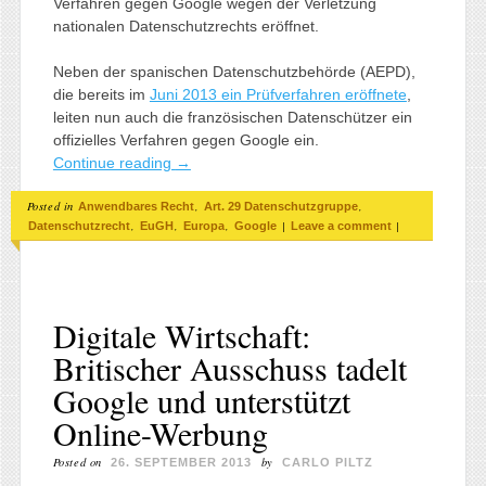
Verfahren gegen Google wegen der Verletzung
nationalen Datenschutzrechts eröffnet.
Neben der spanischen Datenschutzbehörde (AEPD),
die bereits im
Juni 2013 ein Prüfverfahren eröffnete
,
leiten nun auch die französischen Datenschützer ein
offizielles Verfahren gegen Google ein.
Continue reading
→
Posted in
,
,
Anwendbares Recht
Art. 29 Datenschutzgruppe
,
,
,
|
|
Datenschutzrecht
EuGH
Europa
Google
Leave a comment
Digitale Wirtschaft:
Britischer Ausschuss tadelt
Google und unterstützt
Online-Werbung
Posted on
by
26. SEPTEMBER 2013
CARLO PILTZ