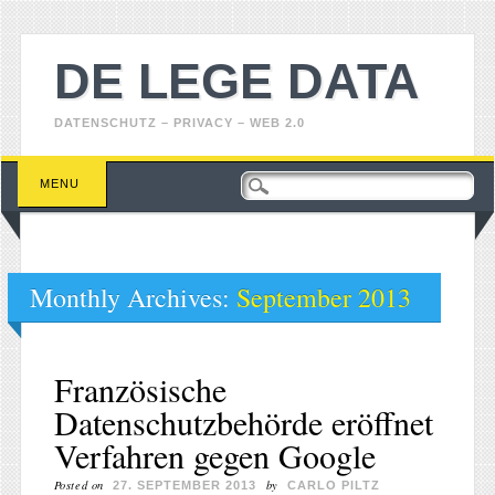
DE LEGE DATA
DATENSCHUTZ – PRIVACY – WEB 2.0
Main menu
Skip
MENU
to
content
Monthly Archives:
September 2013
Französische
Datenschutzbehörde eröffnet
Verfahren gegen Google
Posted on
by
27. SEPTEMBER 2013
CARLO PILTZ