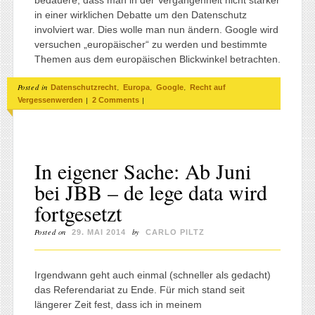
in einer wirklichen Debatte um den Datenschutz
involviert war. Dies wolle man nun ändern. Google wird
versuchen „europäischer“ zu werden und bestimmte
Themen aus dem europäischen Blickwinkel betrachten.
Posted in
,
,
,
Datenschutzrecht
Europa
Google
Recht auf
|
|
Vergessenwerden
2 Comments
In eigener Sache: Ab Juni
bei JBB – de lege data wird
fortgesetzt
Posted on
by
29. MAI 2014
CARLO PILTZ
Irgendwann geht auch einmal (schneller als gedacht)
das Referendariat zu Ende. Für mich stand seit
längerer Zeit fest, dass ich in meinem