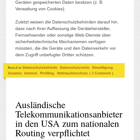
Geräten gespeicherten Daten besitzen (z. B.
Verwaltung von Cookies).
Zuletzt weisen die Datenschutzbehörden darauf hin,
dass nach ihrer Auffassung die Gerätehersteller,
Fernsehsender oder sonstige Web-Dienste über
sicherheitstechnische Mechanismen verfügen
müssten, die die Geräte und den Datenverkehr vor
dem Zugriff unbefugter Dritter schützen.
Posted in
,
,
,
Datenschutzbehörde
Datenschutzrecht
Einwilligung
,
,
,
|
|
Gesetze
Internet
Profiling
Verbraucherschutz
1 Comment
Ausländische
Telekommunikationsanbieter
in den USA zum nationalen
Routing verpflichtet