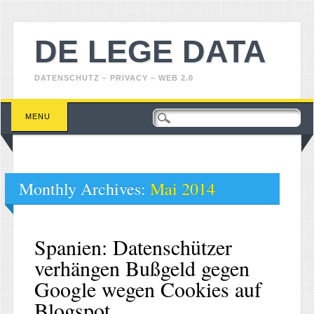
DE LEGE DATA
DATENSCHUTZ – PRIVACY – WEB 2.0
Main menu
Skip
MENU
to
content
Monthly Archives:
Mai 2014
Spanien: Datenschützer
verhängen Bußgeld gegen
Google wegen Cookies auf
Blogspot