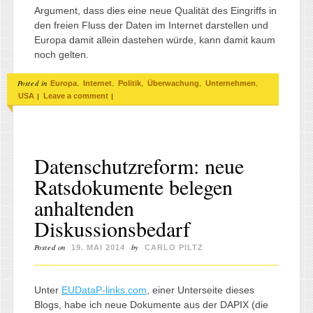
Argument, dass dies eine neue Qualität des Eingriffs in
den freien Fluss der Daten im Internet darstellen und
Europa damit allein dastehen würde, kann damit kaum
noch gelten.
Posted in
,
,
,
,
,
Europa
Internet
Politik
Überwachung
Unternehmen
|
|
USA
Leave a comment
Datenschutzreform: neue
Ratsdokumente belegen
anhaltenden
Diskussionsbedarf
Posted on
by
19. MAI 2014
CARLO PILTZ
Unter
EUDataP-links.com
, einer Unterseite dieses
Blogs, habe ich neue Dokumente aus der DAPIX (die