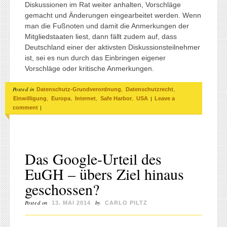
Diskussionen im Rat weiter anhalten, Vorschläge
gemacht und Änderungen eingearbeitet werden. Wenn
man die Fußnoten und damit die Anmerkungen der
Mitgliedstaaten liest, dann fällt zudem auf, dass
Deutschland einer der aktivsten Diskussionsteilnehmer
ist, sei es nun durch das Einbringen eigener
Vorschläge oder kritische Anmerkungen.
Posted in
,
,
Datenschutz-Grundverordnung
Datenschutzrecht
,
,
,
,
|
Einwilligung
Europa
Internet
Safe Harbor
USA
Leave a
|
comment
Das Google-Urteil des
EuGH – übers Ziel hinaus
geschossen?
Posted on
by
13. MAI 2014
CARLO PILTZ