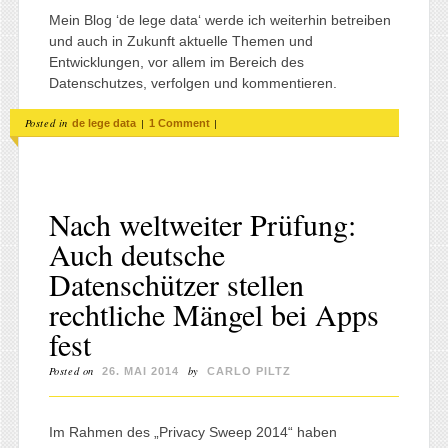
Mein Blog ‘de lege data‘ werde ich weiterhin betreiben
und auch in Zukunft aktuelle Themen und
Entwicklungen, vor allem im Bereich des
Datenschutzes, verfolgen und kommentieren.
Posted in
|
|
de lege data
1 Comment
Nach weltweiter Prüfung:
Auch deutsche
Datenschützer stellen
rechtliche Mängel bei Apps
fest
Posted on
by
26. MAI 2014
CARLO PILTZ
Im Rahmen des „Privacy Sweep 2014“ haben