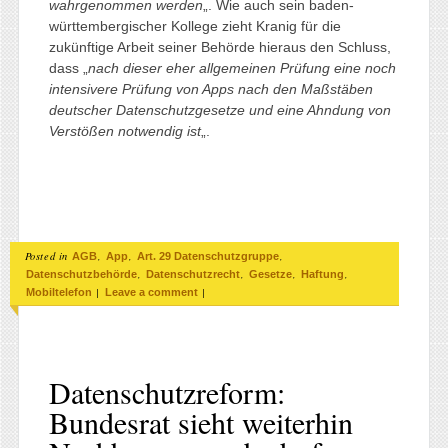
wahrgenommen werden
„. Wie auch sein baden-
württembergischer Kollege zieht Kranig für die
zukünftige Arbeit seiner Behörde hieraus den Schluss,
dass „
nach dieser eher allgemeinen Prüfung eine noch
intensivere Prüfung von Apps nach den Maßstäben
deutscher Datenschutzgesetze und eine Ahndung von
Verstößen notwendig ist
„.
Posted in
,
,
,
AGB
App
Art. 29 Datenschutzgruppe
,
,
,
,
Datenschutzbehörde
Datenschutzrecht
Gesetze
Haftung
|
|
Mobiltelefon
Leave a comment
Datenschutzreform:
Bundesrat sieht weiterhin