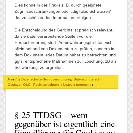
Dies könne in der Praxis z. B. durch geeignete
Zugriffsbeschränkungen oder „digitales Schwärzen“
der zu schützenden Information erfolgen.
Die Entscheidung des Gerichts ist praktisch relevant,
da sie datenverarbeitende Stellen vor die
Herausforderung stellt, Aufbewahrungspflichten nicht
allein anhand von Dokumenten zu prüfen, sondern in
dem Dokument jedes Datum näher zu betrachten und
ggfs. entsprechene Maßnahmen zur Löschung, zB als
Schwärzung, zu ergreifen.
Posted in
,
,
Datenschutz-Grundverordnung
Datenschutzrecht
,
,
|
|
Gesetze
OLG
Rechtsprechung
Leave a comment
§ 25 TTDSG – wem
gegenüber ist eigentlich eine
Einwilligung für Cookies zu