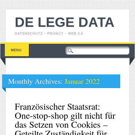
DE LEGE DATA
DATENSCHUTZ – PRIVACY – WEB 2.0
Main menu
Skip
MENU
to
content
Monthly Archives:
Januar 2022
Französischer Staatsrat:
One-stop-shop gilt nicht für
das Setzen von Cookies –
Geteilte Zuständigkeit für