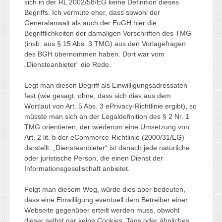
sich in der RL 2002/58/EG keine Definition dieses
Begriffs. Ich vermute eher, dass sowohl der
Generalanwalt als auch der EuGH hier die
Begrifflichkeiten der damaligen Vorschriften des TMG
(insb. aus § 15 Abs. 3 TMG) aus den Vorlagefragen
des BGH übernommen haben. Dort war vom
„Diensteanbieter“ die Rede.
Legt man diesen Begriff als Einwilligungsadressaten
fest (wie gesagt, ohne, dass sich dies aus dem
Wortlaut von Art. 5 Abs. 3 ePrivacy-Richtlinie ergibt), so
müsste man sich an der Legaldefinition des § 2 Nr. 1
TMG orientieren, der wiederum eine Umsetzung von
Art. 2 lit. b der eCommerce-Richtlinie (2000/31/EG)
darstellt. „Diensteanbieter“ ist danach jede natürliche
oder juristische Person, die einen Dienst der
Informationsgesellschaft anbietet.
Folgt man diesem Weg, würde dies aber bedeuten,
dass eine Einwilligung eventuell dem Betreiber einer
Webseite gegenüber erteilt werden muss, obwohl
dieser selbst gar keine Cookies, Tags oder ähnliches