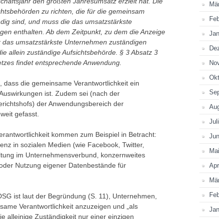
äftsjahr den größten Jahresumsatz erzielt hat. Die
Mä
chtsbehörden zu richten, die für die gemeinsam
Feb
dig sind, und muss die das umsatzstärkste
en enthalten. Ab dem Zeitpunkt, zu dem die Anzeige
Jan
ür das umsatzstärkste Unternehmen zuständigen
De
ie allein zuständige Aufsichtsbehörde. § 3 Absatz 3
etzes findet entsprechende Anwendung.
No
Okt
, dass die gemeinsame Verantwortlichkeit ein
Se
 Auswirkungen ist. Zudem sei (nach der
richtshofs) der Anwendungsbereich der
Au
weit gefasst.
Jul
antwortlichkeit kommen zum Beispiel in Betracht:
Jun
nz in sozialen Medien (wie Facebook, Twitter,
Ma
ltung im Unternehmensverbund, konzernweites
der Nutzung eigener Datenbestände für
Apr
Mä
Feb
G ist laut der Begründung (S. 11), Unternehmen,
nsame Verantwortlichkeit anzuzeigen und „als
Jan
e alleinige Zuständigkeit nur einer einzigen