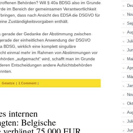
etroffenen Behörden? Will § 40a BDSG also im Grunde
De
de im Bereich der gemeinsamen Verantwortlichkeit
No
orbringen, dass nach Ansicht des EDSA die DSGVO für
eine Zuständigkeitsvorgaben enthält.
Se
Au
ja gerade der Gedanke der Abstimmung zwischen
 gerade der einheitlichen Anwendung der DSGVO
Jul
0a BDSG, wirklich eine komplett singuläre
Jun
 nicht einmal mehr im Rahmen von Abstimmungen vor
ehörden „aufgemacht“ wird, schafft man im Grunde
Ma
 deren Entscheidungen andere Aufsichtsbehörden
Apr
önnten.
Mä
,
|
|
Gesetze
1 Comment
Jan
No
Okt
es internen
Au
gten: Belgische
Jul
e verhängt 75.000 EUR
Jun