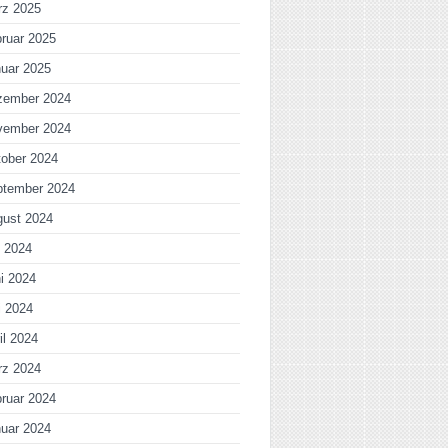
rz 2025
ruar 2025
uar 2025
zember 2024
vember 2024
ober 2024
ptember 2024
gust 2024
i 2024
i 2024
i 2024
il 2024
rz 2024
ruar 2024
uar 2024