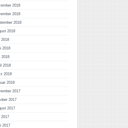
zember 2018
vember 2018
ptember 2018
gust 2018
i 2018
i 2018
i 2018
il 2018
rz 2018
uar 2018
vember 2017
ober 2017
gust 2017
i 2017
i 2017