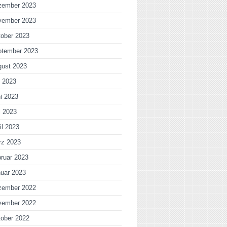
zember 2023
vember 2023
ober 2023
ptember 2023
gust 2023
i 2023
i 2023
i 2023
il 2023
rz 2023
ruar 2023
uar 2023
zember 2022
vember 2022
ober 2022