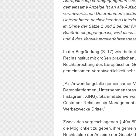
Antragstellung vorangegangenen Gesch
gemeinsame Anzeige ist an alle Aufsi
verantwortlichen Unternehmen zustän
Unternehmen nachweisenden Unterlag
im Sinne der Sätze 1 und 2 bei der f
Behörde eingegangen ist, wird diese d
und 4 des Verwaltungsverfahrensges
In der Begründung (S. 17) wird betont
Rechtsinstitut mit großen praktischen
Rechtsprechung des Europäischen Ge
gemeinsamen Verantwortlichkeit sehr 
„Als Anwendungsfälle gemeinsamer Ver
Datenplattformen, Unternehmenspräse
Instagram, XING), Stammdatenverwa
Customer-Relationship-Management o
Werbezwecke Dritter.“
Zweck des vorgeschlagenen § 40a BDS
die Möglichkeit zu geben, ihre gemei
Rechtsfolge der Anzeige per Gesetz di