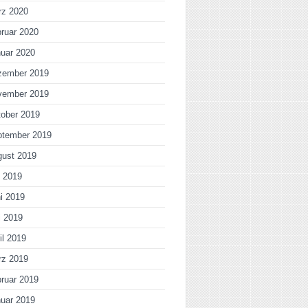
rz 2020
ruar 2020
uar 2020
zember 2019
vember 2019
ober 2019
ptember 2019
gust 2019
i 2019
i 2019
i 2019
il 2019
rz 2019
ruar 2019
uar 2019