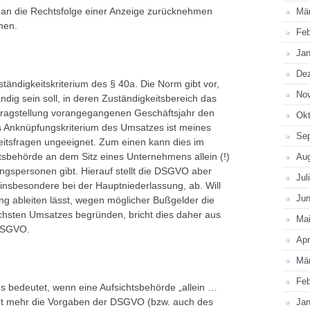
 man die Rechtsfolge einer Anzeige zurücknehmen
Mä
ehen.
Feb
Jan
De
ndigkeitskriterium des § 40a. Die Norm gibt vor,
No
ndig sein soll, in deren Zuständigkeitsbereich das
ntragstellung vorangegangenen Geschäftsjahr den
Okt
s Anknüpfungskriterium des Umsatzes ist meines
Se
eitsfragen ungeeignet. Zum einen kann dies im
tsbehörde an dem Sitz eines Unternehmens allein (!)
Au
ungspersonen gibt. Hierauf stellt die DSGVO aber
Jul
 insbesondere bei der Hauptniederlassung, ab. Will
Jun
g ableiten lässt, wegen möglicher Bußgelder die
öchsten Umsatzes begründen, bricht dies daher aus
Ma
 DSGVO.
Apr
Mä
Feb
es bedeutet, wenn eine Aufsichtsbehörde „allein …
icht mehr die Vorgaben der DSGVO (bzw. auch des
Jan