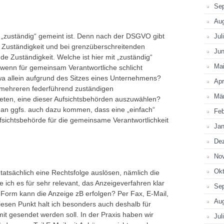
Se
Au
it „zuständig“ gemeint ist. Denn nach der DSGVO gibt
Jul
e Zuständigkeit und bei grenzüberschreitenden
Jun
e Zuständigkeit. Welche ist hier mit „zuständig“
Ma
 wenn für gemeinsam Verantwortliche schlicht
wa allein aufgrund des Sitzes eines Unternehmens?
Apr
h mehreren federführend zuständigen
Mä
ieten, eine dieser Aufsichtsbehörden auszuwählen?
man ggfs. auch dazu kommen, dass eine „einfach“
Feb
fsichtsbehörde für die gemeinsame Verantwortlichkeit
Jan
De
No
Okt
tatsächlich eine Rechtsfolge auslösen, nämlich die
e ich es für sehr relevant, das Anzeigeverfahren klar
Se
 Form kann die Anzeige zB erfolgen? Per Fax, E-Mail,
Au
esen Punkt halt ich besonders auch deshalb für
mit gesendet werden soll. In der Praxis haben wir
Jul