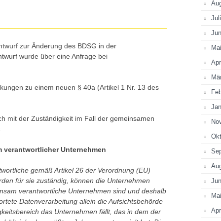
Au
Jul
Jun
entwurf zur Änderung des BDSG in der
Ma
wurf wurde über eine Anfrage bei
Apr
Mä
kungen zu einem neuen § 40a (Artikel 1 Nr. 13 des
Feb
Jan
ch mit der Zuständigkeit im Fall der gemeinsamen
No
:
Okt
 verantwortlicher Unternehmen
Se
Au
ortliche gemäß Artikel 26 der Verordnung (EU)
den für sie zuständig, können die Unternehmen
Jun
nsam verantwortliche Unternehmen sind und deshalb
Ma
rtete Datenverarbeitung allein die Aufsichtsbehörde
Apr
igkeitsbereich das Unternehmen fällt, das in dem der