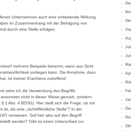
De
No
roffenen Unternehmen auch eine entlastende Wirkung
Okt
gaben im Zusammenhang mit der Befolgung von
ral durch eine Stelle erfolgen.
Se
Au
Jul
Jun
Ma
 Entwurf mehrere Beispiele benennt, wann aus Sicht
rantwortlichkeit vorliegen kann. Die Annahme, dass
Apr
at, ist meiner Erachtens zutreffend.
Mä
ent sehe ich die Verwendung des Begriffs
Feb
ansonsten nicht in dieser Weise genutzt, sondern
Jan
. § 1 Abs. 4 BDSG). Hier stellt sich die Frage, ob mit
De
t, als eine „nichtöffentliche Stelle“? In der
VO verwiesen. Soll hier also auf den Begriff
No
ellt werden? Gibt es einen Unterschied zur
Okt