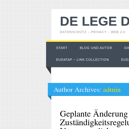
DE LEGE 
DATENSCHUTZ – PRIVACY – WEB 2.0
Main menu
Skip
START
BLOG UND AUTOR
D
to
content
EUDATAP – LINK COLLECTION
EUD
Author Archives:
admin
Geplante Änderun
Zuständigkeitsrege