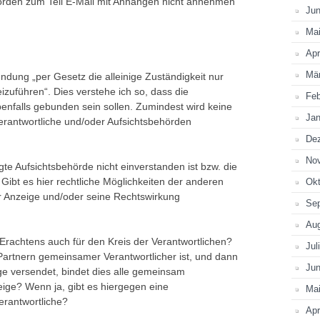
örden zum Teil E-Mail mit Anhängen nicht annehmen
Jun
Ma
Apr
Mä
ündung „per Gesetz die alleinige Zuständigkeit nur
izuführen“. Dies verstehe ich so, dass die
Feb
enfalls gebunden sein sollen. Zumindest wird keine
Jan
erantwortliche und/oder Aufsichtsbehörden
De
No
gte Aufsichtsbehörde nicht einverstanden ist bzw. die
Gibt es hier rechtliche Möglichkeiten der anderen
Okt
r Anzeige und/oder seine Rechtswirkung
Se
Au
Erachtens auch für den Kreis der Verantwortlichen?
Jul
rtnern gemeinsamer Verantwortlicher ist, und dann
Jun
ige versendet, bindet dies alle gemeinsam
eige? Wenn ja, gibt es hiergegen eine
Ma
erantwortliche?
Apr