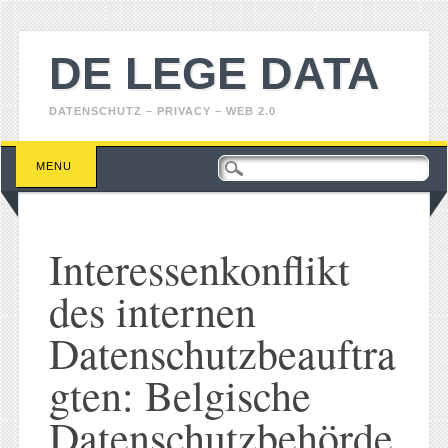
DE LEGE DATA
DATENSCHUTZ – PRIVACY – WEB 2.0
Main menu
Skip
MENU
to
content
Interessenkonflikt
des internen
Datenschutzbeauftra
gten: Belgische
Datenschutzbehörde