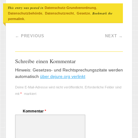
This entry was posted in
,
Datenschutz-Grundverordnung
,
,
. Bookmark the
Datenschutzbehörde
Datenschutzrecht
Gesetze
.
permalink
Post navigation
←
PREVIOUS
NEXT
→
Schreibe einen Kommentar
Hinweis: Gesetzes- und Rechtsprechungszitate werden
automatisch
über dejure.org verlinkt
Deine E-Mail-Adresse wird nicht veröffentlicht.
Erforderliche Felder sind
mit
*
markiert
Kommentar
*