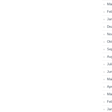
Mä
Feb
Jan
De
No
Okt
Se
Au
Jul
Jun
Ma
Apr
Mä
Feb
Jan