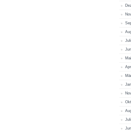
De
No
Se
Au
Jul
Jun
Ma
Apr
Mä
Jan
No
Okt
Au
Jul
Jun