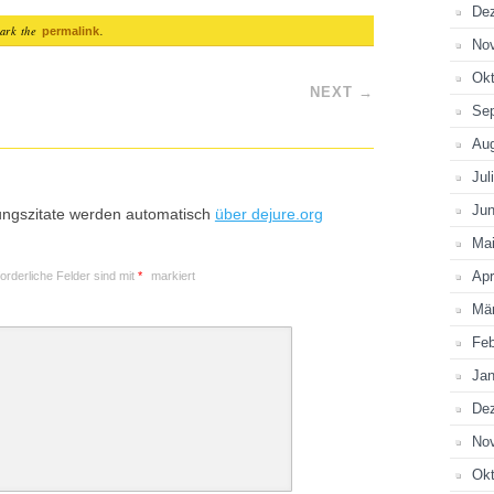
De
ark the
.
permalink
No
Okt
NEXT
→
Se
Au
Jul
Jun
ungszitate werden automatisch
über dejure.org
Ma
Apr
forderliche Felder sind mit
*
markiert
Mä
Feb
Jan
De
No
Okt