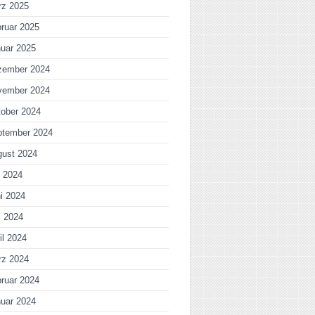
rz 2025
ruar 2025
uar 2025
zember 2024
vember 2024
ober 2024
ptember 2024
gust 2024
i 2024
i 2024
i 2024
il 2024
rz 2024
ruar 2024
uar 2024