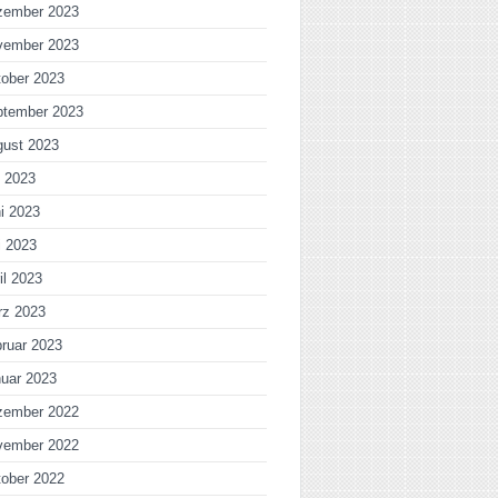
zember 2023
vember 2023
ober 2023
ptember 2023
gust 2023
i 2023
i 2023
i 2023
il 2023
rz 2023
ruar 2023
uar 2023
zember 2022
vember 2022
ober 2022