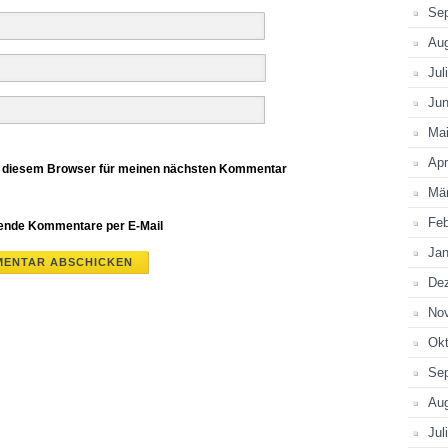
Se
Au
Jul
Jun
Ma
Apr
n diesem Browser für meinen nächsten Kommentar
Mä
Feb
gende Kommentare per E-Mail
Jan
De
No
Okt
Se
Au
Jul