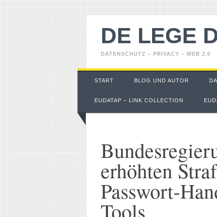
DE LEGE 
DATENSCHUTZ – PRIVACY – WEB 2.0
Main menu
Skip
START
BLOG UND AUTOR
D
to
content
EUDATAP – LINK COLLECTION
EUD
Bundesregieru
erhöhten Stra
Passwort-Han
Tools