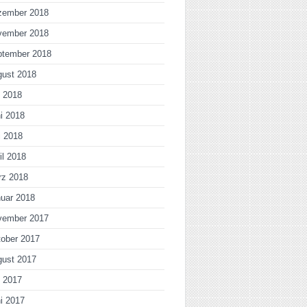
zember 2018
vember 2018
ptember 2018
gust 2018
i 2018
i 2018
i 2018
il 2018
rz 2018
uar 2018
vember 2017
ober 2017
gust 2017
i 2017
i 2017