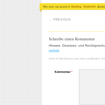
This entry was posted in
,
. Bookm
Hacking
Strafrecht
Post navigation
←
PREVIOUS
Schreibe einen Kommentar
Hinweis: Gesetzes- und Rechtsprech
verlinkt
Deine E-Mail-Adresse wird nicht veröffentlicht.
Er
Kommentar
*