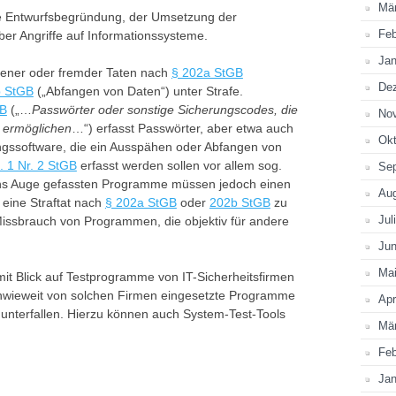
Mä
ie Entwurfsbegründung, der Umsetzung der
Feb
ber Angriffe auf Informationssysteme.
Jan
igener oder fremder Taten nach
§ 202a StGB
De
b StGB
(„Abfangen von Daten“) unter Strafe.
GB
(„…
Passwörter oder sonstige Sicherungscodes, die
No
 ermöglichen
…“) erfasst Passwörter, aber etwa auch
Okt
ngssoftware, die ein Ausspähen oder Abfangen von
. 1 Nr. 2 StGB
erfasst werden sollen vor allem sog.
Se
t ins Auge gefassten Programme müssen jedoch einen
Au
eine Straftat nach
§ 202a StGB
oder
202b StGB
zu
Jul
 Missbrauch von Programmen, die objektiv für andere
Jun
Ma
m mit Blick auf Testprogramme von IT-Sicherheitsfirmen
, inwieweit von solchen Firmen eingesetzte Programme
Apr
 unterfallen. Hierzu können auch System-Test-Tools
Mä
Feb
Jan