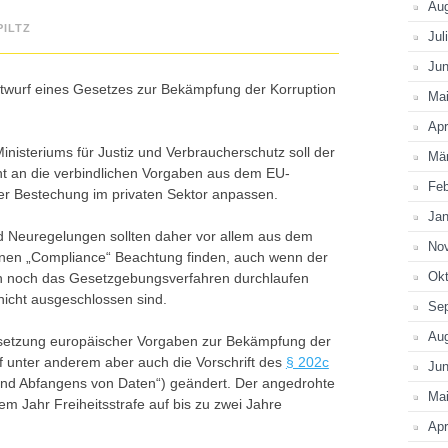
Au
PILTZ
Jul
Jun
twurf eines Gesetzes zur Bekämpfung der Korruption
Ma
Apr
inisteriums für Justiz und Verbraucherschutz soll der
Mä
ht an die verbindlichen Vorgaben aus dem EU-
Feb
 Bestechung im privaten Sektor anpassen.
Jan
 Neuregelungen sollten daher vor allem aus dem
No
nen „Compliance“ Beachtung finden, auch wenn der
Okt
ich noch das Gesetzgebungsverfahren durchlaufen
icht ausgeschlossen sind.
Se
Au
msetzung europäischer Vorgaben zur Bekämpfung der
f unter anderem aber auch die Vorschrift des
§ 202c
Jun
nd Abfangens von Daten“) geändert. Der angedrohte
Ma
em Jahr Freiheitsstrafe auf bis zu zwei Jahre
Apr