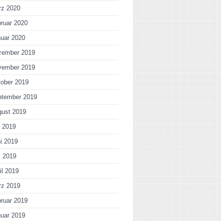
rz 2020
ruar 2020
uar 2020
zember 2019
vember 2019
ober 2019
ptember 2019
gust 2019
i 2019
i 2019
i 2019
il 2019
rz 2019
ruar 2019
uar 2019