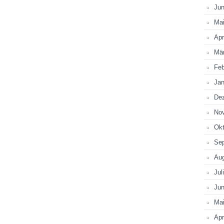
Jun
Ma
Apr
Mä
Feb
Jan
De
No
Okt
Se
Au
Jul
Jun
Ma
Apr