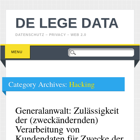
DE LEGE DATA
DATENSCHUTZ – PRIVACY – WEB 2.0
Main menu
Skip
MENU
to
content
Category Archives:
Hacking
Generalanwalt: Zulässigkeit
der (zweckändernden)
Verarbeitung von
Kundendaten für Zwecke der