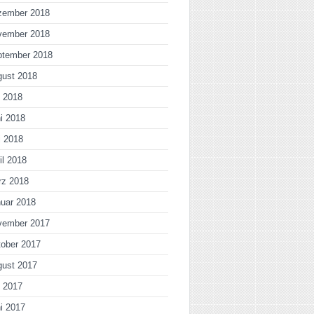
zember 2018
vember 2018
ptember 2018
gust 2018
i 2018
i 2018
i 2018
il 2018
rz 2018
uar 2018
vember 2017
ober 2017
gust 2017
i 2017
i 2017