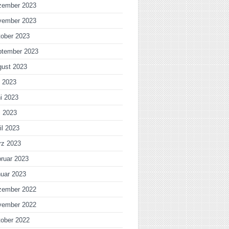
zember 2023
vember 2023
ober 2023
ptember 2023
gust 2023
i 2023
i 2023
i 2023
il 2023
rz 2023
ruar 2023
uar 2023
zember 2022
vember 2022
ober 2022