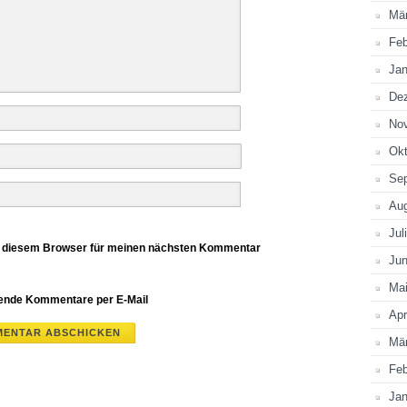
Mä
Feb
Jan
De
No
Okt
Se
Au
Jul
n diesem Browser für meinen nächsten Kommentar
Jun
Ma
gende Kommentare per E-Mail
Apr
Mä
Feb
Jan