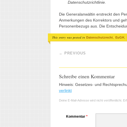
Datenschutzrichtlinie.
Die Generalanwältin erstreckt den Per
Anmerkungen des Korrektors und geht
Personenbezugs aus. Die Entscheidu
This entry was posted in
,
,
Datenschutzrecht
EuGH
Post navigation
←
PREVIOUS
Schreibe einen Kommentar
Hinweis: Gesetzes- und Rechtsprech
verlinkt
Deine E-Mail-Adresse wird nicht veröffentlicht.
Er
Kommentar
*