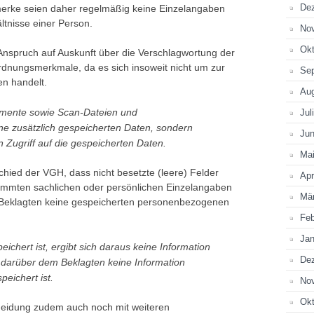
De
erke seien daher regelmäßig keine Einzelangaben
ltnisse einer Person.
No
Okt
nspruch auf Auskunft über die Verschlagwortung der
nungsmerkmale, da es sich insoweit nicht um zur
Se
en handelt.
Au
umente sowie Scan-Dateien und
Jul
e zusätzlich gespeicherten Daten, sondern
Jun
n Zugriff auf die gespeicherten Daten.
Ma
schied der VGH, dass nicht besetzte (leere) Felder
Apr
immten sachlichen oder persönlichen Einzelangaben
Mä
 Beklagten keine gespeicherten personenbezogenen
Feb
Jan
ichert ist, ergibt sich daraus keine Information
De
 darüber dem Beklagten keine Information
peichert ist.
No
Okt
cheidung zudem auch noch mit weiteren