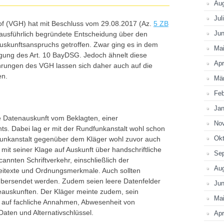
Au
Jul
of (VGH) hat mit Beschluss vom 29.08.2017 (Az.
5 ZB
Jun
d ausführlich begründete Entscheidung über den
uskunftsanspruchs getroffen. Zwar ging es in dem
Ma
gung des Art. 10 BayDSG. Jedoch ähnelt diese
Apr
hrungen des VGH lassen sich daher auch auf die
en.
Mä
Feb
Jan
 Datenauskunft vom Beklagten, einer
No
ts. Dabei lag er mit der Rundfunkanstalt wohl schon
Okt
dfunkanstalt gegenüber dem Kläger wohl zuvor auch
 mit seiner Klage auf Auskunft über handschriftliche
Se
annten Schriftverkehr, einschließlich der
Au
itexte und Ordnungsmerkmale. Auch sollten
bersendet werden. Zudem seien leere Datenfelder
Jun
auskunften. Der Kläger meinte zudem, sein
Ma
 auf fachliche Annahmen, Abwesenheit von
Daten und Alternativschlüssel.
Apr