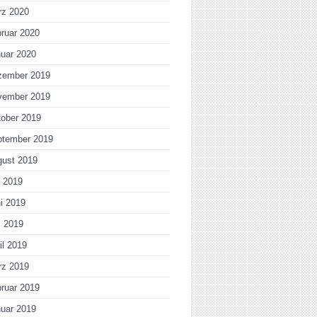
rz 2020
ruar 2020
uar 2020
zember 2019
vember 2019
ober 2019
ptember 2019
gust 2019
i 2019
i 2019
i 2019
il 2019
rz 2019
ruar 2019
uar 2019