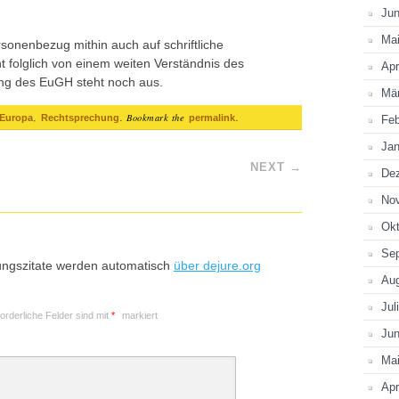
Jun
Ma
sonenbezug mithin auch auf schriftliche
 folglich von einem weiten Verständnis des
Apr
ng des EuGH steht noch aus.
Mä
,
. Bookmark the
.
Europa
Rechtsprechung
permalink
Feb
Jan
NEXT
→
De
No
Okt
Se
ungszitate werden automatisch
über dejure.org
Au
Jul
forderliche Felder sind mit
*
markiert
Jun
Ma
Apr