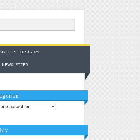
SGVO-REFORM 2025
NEWSLETTER
egorien
orien
hiv