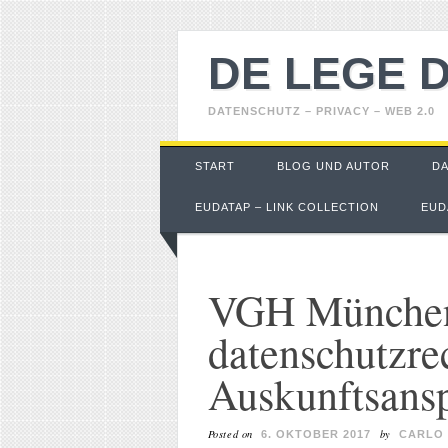
DE LEGE 
DATENSCHUTZ – PRIVACY – WEB 2.0
Main menu
Skip
START
BLOG UND AUTOR
D
to
content
EUDATAP – LINK COLLECTION
EUD
VGH München
datenschutzre
Auskunftsans
Posted on
by
6. OKTOBER 2017
CARLO 