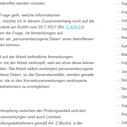
auskunftet werden müssen.
Se
Au
Frage geht, welche Informationen
Jul
n, möchte ich in diesem Zusammenhang noch auf die
 Kokott am EuGH vom 20.7.2017 (Rs.
C-434/16
)
Jun
 um die Frage, ob Anmerkungen auf
Ma
tor als „personenbezogene Daten“ einer betroffenen
rden können.
Apr
Mä
d auf der Arbeit befindliche Anmerkungen
 mit der Arbeit verknüpft, weil sie ohne diese keinen
Feb
den. Die Arbeit selbst verkörpert personenbezogene
Jan
diese Daten, so die Generalanwältin, werden gerade
De
t, die in den Korrekturanmerkungen verkörperte
teilnehmers zu ermöglichen.
No
Okt
Se
rknüpfung zwischen der Prüfungsarbeit und den
Au
ranmerkungen sind auch Letztere
Jul
fungsteilnehmers gemäß Art. 2 Buchst. a der