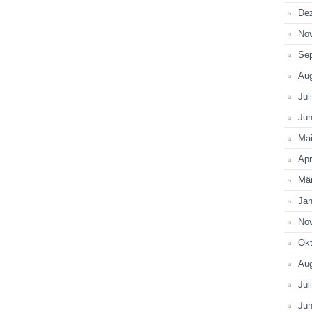
De
No
Se
Au
Jul
Jun
Ma
Apr
Mä
Jan
No
Okt
Au
Jul
Jun