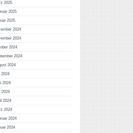
rz 2025
ruar 2025
uar 2025
zember 2024
vember 2024
ober 2024
ptember 2024
gust 2024
i 2024
i 2024
i 2024
il 2024
rz 2024
ruar 2024
uar 2024