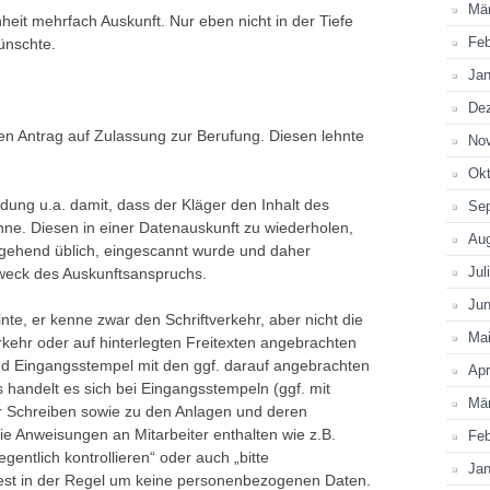
Mä
nheit mehrfach Auskunft. Nur eben nicht in der Tiefe
Feb
wünschte.
Jan
De
n Antrag auf Zulassung zur Berufung. Diesen lehnte
No
Okt
dung u.a. damit, dass der Kläger den Inhalt des
Se
nne. Diesen in einer Datenauskunft zu wiederholen,
Au
itgehend üblich, eingescannt wurde und daher
Jul
 Zweck des Auskunftsanspruchs.
Jun
nte, er kenne zwar den Schriftverkehr, aber nicht die
Ma
rkehr oder auf hinterlegten Freitexten angebrachten
d Eingangsstempel mit den ggf. darauf angebrachten
Apr
 handelt es sich bei Eingangsstempeln (ggf. mit
Mä
Schreiben sowie zu den Anlagen und deren
e Anweisungen an Mitarbeiter enthalten wie z.B.
Feb
gentlich kontrollieren“ oder auch „bitte
Jan
est in der Regel um keine personenbezogenen Daten.