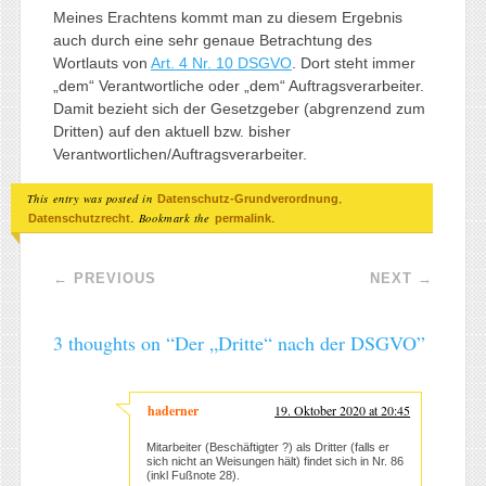
Meines Erachtens kommt man zu diesem Ergebnis
auch durch eine sehr genaue Betrachtung des
Wortlauts von
Art. 4 Nr. 10 DSGVO
. Dort steht immer
„dem“ Verantwortliche oder „dem“ Auftragsverarbeiter.
Damit bezieht sich der Gesetzgeber (abgrenzend zum
Dritten) auf den aktuell bzw. bisher
Verantwortlichen/Auftragsverarbeiter.
This entry was posted in
,
Datenschutz-Grundverordnung
. Bookmark the
.
Datenschutzrecht
permalink
Post navigation
←
PREVIOUS
NEXT
→
3 thoughts on “
Der „Dritte“ nach der DSGVO
”
haderner
19. Oktober 2020 at 20:45
Mitarbeiter (Beschäftigter ?) als Dritter (falls er
sich nicht an Weisungen hält) findet sich in Nr. 86
(inkl Fußnote 28).