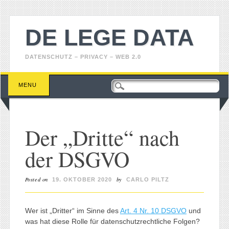
DE LEGE DATA
DATENSCHUTZ – PRIVACY – WEB 2.0
Main menu
Skip
MENU
to
content
Der „Dritte“ nach
der DSGVO
Posted on
by
19. OKTOBER 2020
CARLO PILTZ
Wer ist „Dritter“ im Sinne des
Art. 4 Nr. 10 DSGVO
und
was hat diese Rolle für datenschutzrechtliche Folgen?