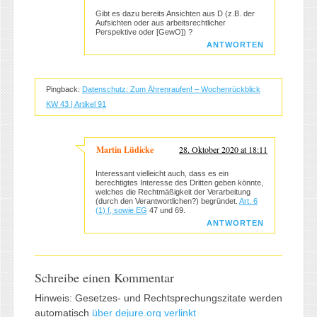
Gibt es dazu bereits Ansichten aus D (z.B. der
Aufsichten oder aus arbeitsrechtlicher
Perspektive oder [GewO]) ?
ANTWORTEN
Pingback:
Datenschutz: Zum Ährenraufen! – Wochenrückblick
KW 43 | Artikel 91
Martin Lüdicke
28. Oktober 2020 at 18:11
Interessant vielleicht auch, dass es ein
berechtigtes Interesse des Dritten geben könnte,
welches die Rechtmäßigkeit der Verarbeitung
(durch den Verantwortlichen?) begründet.
Art. 6
(1) f, sowie EG
47 und 69.
ANTWORTEN
Schreibe einen Kommentar
Hinweis: Gesetzes- und Rechtsprechungszitate werden
automatisch
über dejure.org verlinkt