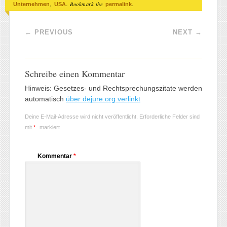
,
. Bookmark the
.
Unternehmen
USA
permalink
Post navigation
←
PREVIOUS
NEXT
→
Schreibe einen Kommentar
Hinweis: Gesetzes- und Rechtsprechungszitate werden
automatisch
über dejure.org verlinkt
Deine E-Mail-Adresse wird nicht veröffentlicht.
Erforderliche Felder sind
mit
*
markiert
Kommentar
*