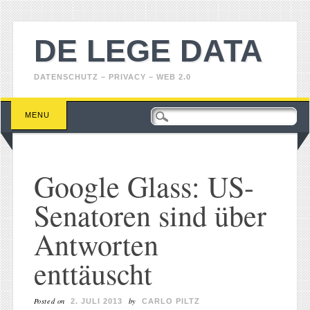
DE LEGE DATA
DATENSCHUTZ – PRIVACY – WEB 2.0
Main menu
Skip
MENU
to
content
Google Glass: US-
Senatoren sind über
Antworten
enttäuscht
Posted on
by
2. JULI 2013
CARLO PILTZ