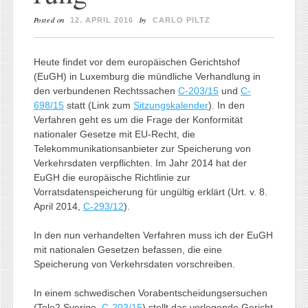
Posted on
by
12. APRIL 2016
CARLO PILTZ
Heute findet vor dem europäischen Gerichtshof
(EuGH) in Luxemburg die mündliche Verhandlung in
den verbundenen Rechtssachen
C-203/15
und
C-
698/15
statt (Link zum
Sitzungskalender
). In den
Verfahren geht es um die Frage der Konformität
nationaler Gesetze mit EU-Recht, die
Telekommunikationsanbieter zur Speicherung von
Verkehrsdaten verpflichten. Im Jahr 2014 hat der
EuGH die europäische Richtlinie zur
Vorratsdatenspeicherung für ungültig erklärt (Urt. v. 8.
April 2014,
C-293/12
).
In den nun verhandelten Verfahren muss ich der EuGH
mit nationalen Gesetzen befassen, die eine
Speicherung von Verkehrsdaten vorschreiben.
In einem schwedischen Vorabentscheidungsersuchen
(Tele2 Sverige,
C-203/15
) stellt das vorlegende Gericht