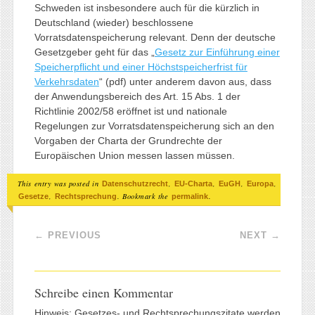
Schweden ist insbesondere auch für die kürzlich in
Deutschland (wieder) beschlossene
Vorratsdatenspeicherung relevant. Denn der deutsche
Gesetzgeber geht für das „
Gesetz zur Einführung einer
Speicherpflicht und einer Höchstspeicherfrist für
Verkehrsdaten
“ (pdf) unter anderem davon aus, dass
der Anwendungsbereich des Art. 15 Abs. 1 der
Richtlinie 2002/58 eröffnet ist und nationale
Regelungen zur Vorratsdatenspeicherung sich an den
Vorgaben der Charta der Grundrechte der
Europäischen Union messen lassen müssen.
This entry was posted in
,
,
,
,
Datenschutzrecht
EU-Charta
EuGH
Europa
,
. Bookmark the
.
Gesetze
Rechtsprechung
permalink
Post navigation
←
PREVIOUS
NEXT
→
Schreibe einen Kommentar
Hinweis: Gesetzes- und Rechtsprechungszitate werden