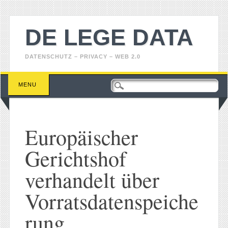
DE LEGE DATA
DATENSCHUTZ – PRIVACY – WEB 2.0
Main menu
Skip
MENU
to
content
Europäischer
Gerichtshof
verhandelt über
Vorratsdatenspeiche
rung