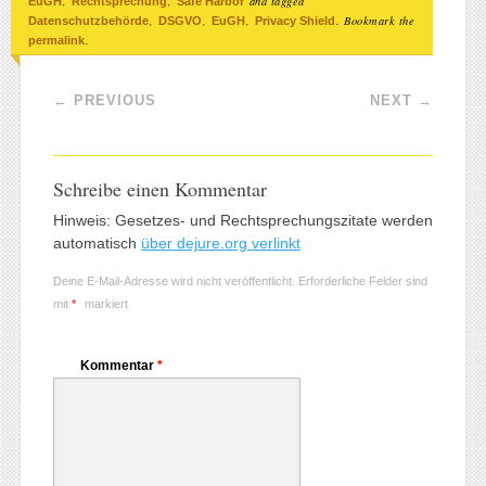
,
,
and tagged
EuGH
Rechtsprechung
Safe Harbor
,
,
,
. Bookmark the
Datenschutzbehörde
DSGVO
EuGH
Privacy Shield
.
permalink
Post navigation
←
PREVIOUS
NEXT
→
Schreibe einen Kommentar
Hinweis: Gesetzes- und Rechtsprechungszitate werden
automatisch
über dejure.org verlinkt
Deine E-Mail-Adresse wird nicht veröffentlicht.
Erforderliche Felder sind
mit
*
markiert
Kommentar
*