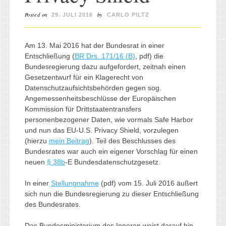
Posted on
by
29. JULI 2016
CARLO PILTZ
Am 13. Mai 2016 hat der Bundesrat in einer
Entschließung (
BR Drs. 171/16 (B)
, pdf) die
Bundesregierung dazu aufgefordert, zeitnah einen
Gesetzentwurf für ein Klagerecht von
Datenschutzaufsichtsbehörden gegen sog.
Angemessenheitsbeschlüsse der Europäischen
Kommission für Drittstaatentransfers
personenbezogener Daten, wie vormals Safe Harbor
und nun das EU-U.S. Privacy Shield, vorzulegen
(hierzu
mein Beitrag
). Teil des Beschlusses des
Bundesrates war auch ein eigener Vorschlag für einen
neuen
§ 38b
-E Bundesdatenschutzgesetz.
In einer
Stellungnahme
(pdf) vom 15. Juli 2016 äußert
sich nun die Bundesregierung zu dieser Entschließung
des Bundesrates.
Das Bundesministerium des Inneren weist darauf hin,