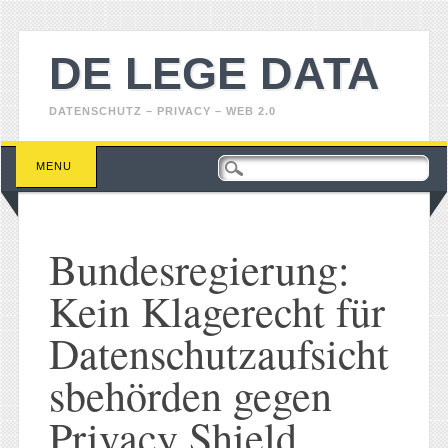
DE LEGE DATA
DATENSCHUTZ – PRIVACY – WEB 2.0
Main menu
Skip
MENU
to
content
Bundesregierung:
Kein Klagerecht für
Datenschutzaufsicht
sbehörden gegen
Privacy Shield