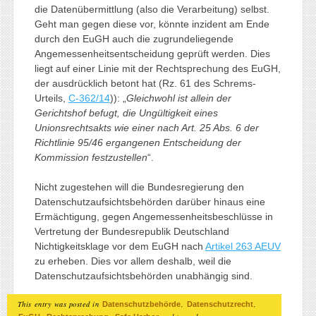
die Datenübermittlung (also die Verarbeitung) selbst.
Geht man gegen diese vor, könnte inzident am Ende
durch den EuGH auch die zugrundeliegende
Angemessenheitsentscheidung geprüft werden. Dies
liegt auf einer Linie mit der Rechtsprechung des EuGH,
der ausdrücklich betont hat (Rz. 61 des Schrems-
Urteils,
C-362/14
)): „
Gleichwohl ist allein der
Gerichtshof befugt, die Ungültigkeit eines
Unionsrechtsakts wie einer nach Art. 25 Abs. 6 der
Richtlinie 95/46 ergangenen Entscheidung der
Kommission festzustellen
“.
Nicht zugestehen will die Bundesregierung den
Datenschutzaufsichtsbehörden darüber hinaus eine
Ermächtigung, gegen Angemessenheitsbeschlüsse in
Vertretung der Bundesrepublik Deutschland
Nichtigkeitsklage vor dem EuGH nach
Artikel 263 AEUV
zu erheben. Dies vor allem deshalb, weil die
Datenschutzaufsichtsbehörden unabhängig sind.
This entry was posted in
,
,
Datenschutzbehörde
Datenschutzrecht