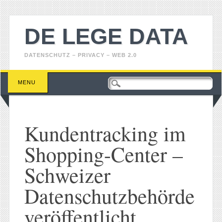
DE LEGE DATA
DATENSCHUTZ – PRIVACY – WEB 2.0
Main menu
Skip
MENU
to
content
Kundentracking im
Shopping-Center –
Schweizer
Datenschutzbehörde
veröffentlicht