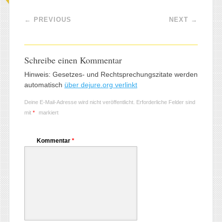
Post navigation
←
PREVIOUS
NEXT
→
Schreibe einen Kommentar
Hinweis: Gesetzes- und Rechtsprechungszitate werden
automatisch
über dejure.org verlinkt
Deine E-Mail-Adresse wird nicht veröffentlicht.
Erforderliche Felder sind
mit
*
markiert
Kommentar
*