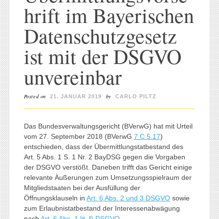
hrift im Bayerischen
Datenschutzgesetz
ist mit der DSGVO
unvereinbar
Posted on
by
21. JANUAR 2019
CARLO PILTZ
Das Bundesverwaltungsgericht (BVerwG) hat mit Urteil
vom 27. September 2018 (BVerwG
7 C 5.17
)
entschieden, dass der Übermittlungstatbestand des
Art. 5 Abs. 1 S. 1 Nr. 2 BayDSG gegen die Vorgaben
der DSGVO verstößt. Daneben trifft das Gericht einige
relevante Äußerungen zum Umsetzungsspielraum der
Mitgliedstaaten bei der Ausfüllung der
Öffnungsklauseln in
Art. 6 Abs. 2 und 3 DSGVO
sowie
zum Erlaubnistatbestand der Interessenabwägung
nach
Art. 6 Abs. 1 lit. f) DSGVO
.