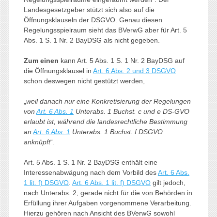
Landesgesetzgeber stützt sich also auf die
Öffnungsklauseln der DSGVO. Genau diesen
Regelungsspielraum sieht das BVerwG aber für Art. 5
Abs. 1 S. 1 Nr. 2 BayDSG als nicht gegeben.
Zum einen
kann Art. 5 Abs. 1 S. 1 Nr. 2 BayDSG auf
die Öffnungsklausel in
Art. 6 Abs. 2 und 3 DSGVO
schon deswegen nicht gestützt werden,
„
weil danach nur eine Konkretisierung der Regelungen
von
Art. 6 Abs. 1
Unterabs. 1 Buchst. c und e DS-GVO
erlaubt ist, während die landesrechtliche Bestimmung
an
Art. 6 Abs. 1
Unterabs. 1 Buchst. f DSGVO
anknüpft
“.
Art. 5 Abs. 1 S. 1 Nr. 2 BayDSG enthält eine
Interessenabwägung nach dem Vorbild des
Art. 6 Abs.
1 lit. f) DSGVO
.
Art. 6 Abs. 1 lit. f) DSGVO
gilt jedoch,
nach Unterabs. 2, gerade nicht für die von Behörden in
Erfüllung ihrer Aufgaben vorgenommene Verarbeitung.
Hierzu gehören nach Ansicht des BVerwG sowohl