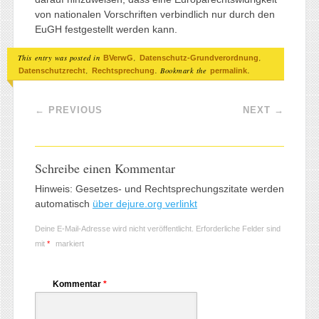
von nationalen Vorschriften verbindlich nur durch den
EuGH festgestellt werden kann.
This entry was posted in
,
,
BVerwG
Datenschutz-Grundverordnung
,
. Bookmark the
.
Datenschutzrecht
Rechtsprechung
permalink
Post navigation
←
PREVIOUS
NEXT
→
Schreibe einen Kommentar
Hinweis: Gesetzes- und Rechtsprechungszitate werden
automatisch
über dejure.org verlinkt
Deine E-Mail-Adresse wird nicht veröffentlicht.
Erforderliche Felder sind
mit
*
markiert
Kommentar
*