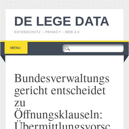
DE LEGE DATA
DATENSCHUTZ – PRIVACY – WEB 2.0
Main menu
Skip
MENU
to
content
Bundesverwaltungs
gericht entscheidet
zu
Öffnungsklauseln:
Übermittlungsvorsc