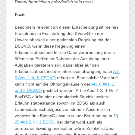
Datenübermittlung erforderlich sein muss“.
Fazit
Besonders relevant an dieser Entscheidung ist meines
Erachtens die Feststellung des BVerwG zu der
Unvereinbarkeit einer nationalen Regelung mit der
DSGVO, wenn diese Regelung einen
Erlaubnistatbestand für die Datenverarbeitung durch
öffentliche Stellen im Rahmen der Ausübung ihrer
Aufgaben darstellen soll, dabei aber auf den
Erlaubnistatbestand der Interessenabwägung nach
Art.
6 Abs. 1 lit. f) DSGVO
rekurriert. Eine solche Vorschrift
kann nicht auf die Öffnungsklauseln der
Art. 6 Abs. 2
und 3 DSGVO
gestützt werden. Art. 5 Abs. 1 S. 1 Nr. 2
BayDSG dürfte hier exemplarisch für viele weitere
Erlaubnistatbestände sowohl im BDSG als auch
Landesdatenschutzgesetzen stehen. Ausdrücklich
verweist das BVerwG etwa in seiner Begründung auf
§
25 Abs 2 Nr. 2 BDSG
, der damit wohl auch als
europarechtswidrig anzusehen wäre. Zuletzt ist aber
darauf hinzuweisen, dass eine Europarechtswidrigkeit