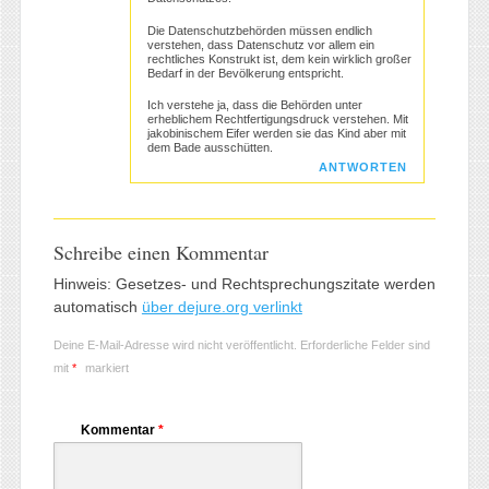
Die Datenschutzbehörden müssen endlich
verstehen, dass Datenschutz vor allem ein
rechtliches Konstrukt ist, dem kein wirklich großer
Bedarf in der Bevölkerung entspricht.
Ich verstehe ja, dass die Behörden unter
erheblichem Rechtfertigungsdruck verstehen. Mit
jakobinischem Eifer werden sie das Kind aber mit
dem Bade ausschütten.
ANTWORTEN
Schreibe einen Kommentar
Hinweis: Gesetzes- und Rechtsprechungszitate werden
automatisch
über dejure.org verlinkt
Deine E-Mail-Adresse wird nicht veröffentlicht.
Erforderliche Felder sind
mit
*
markiert
Kommentar
*