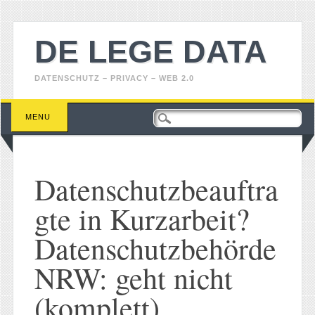
DE LEGE DATA
DATENSCHUTZ – PRIVACY – WEB 2.0
Main menu
Skip
MENU
to
content
Datenschutzbeauftra
gte in Kurzarbeit?
Datenschutzbehörde
NRW: geht nicht
(komplett).