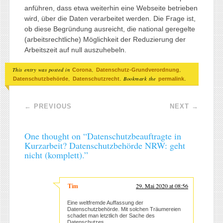
anführen, dass etwa weiterhin eine Webseite betrieben
wird, über die Daten verarbeitet werden. Die Frage ist,
ob diese Begründung ausreicht, die national geregelte
(arbeitsrechtliche) Möglichkeit der Reduzierung der
Arbeitszeit auf null auszuhebeln.
This entry was posted in
,
,
Corona
Datenschutz-Grundverordnung
,
. Bookmark the
.
Datenschutzbehörde
Datenschutzrecht
permalink
Post navigation
←
PREVIOUS
NEXT
→
One thought on “
Datenschutzbeauftragte in
Kurzarbeit? Datenschutzbehörde NRW: geht
nicht (komplett).
”
Tim
29. Mai 2020 at 08:56
Eine weltfremde Auffassung der
Datenschutzbehörde. Mit solchen Träumereien
schadet man letztlich der Sache des
Datenschutzes.