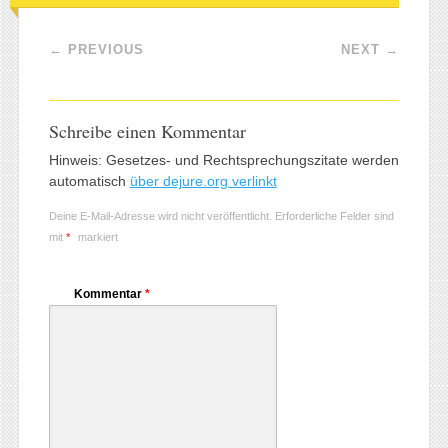
Post navigation
←
PREVIOUS
NEXT
→
Schreibe einen Kommentar
Hinweis: Gesetzes- und Rechtsprechungszitate werden
automatisch
über dejure.org verlinkt
Deine E-Mail-Adresse wird nicht veröffentlicht.
Erforderliche Felder sind
mit
*
markiert
Kommentar
*