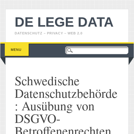
DE LEGE DATA
DATENSCHUTZ – PRIVACY – WEB 2.0
Main menu
Skip
MENU
to
content
Schwedische
Datenschutzbehörde
: Ausübung von
DSGVO-
Betroffenenrechten