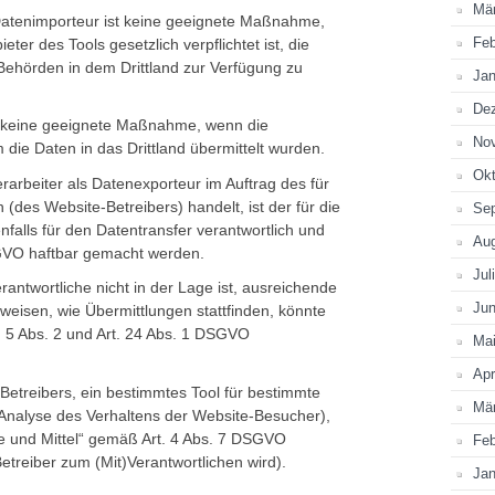
Mä
Datenimporteur ist keine geeignete Maßnahme,
Feb
ter des Tools gesetzlich verpflichtet ist, die
Behörden in dem Drittland zur Verfügung zu
Jan
De
 keine geeignete Maßnahme, wenn die
No
die Daten in das Drittland übermittelt wurden.
Okt
erarbeiter als Datenexporteur im Auftrag des für
 (des Website-Betreibers) handelt, ist der für die
Se
nfalls für den Datentransfer verantwortlich und
Au
GVO haftbar gemacht werden.
Jul
rantwortliche nicht in der Lage ist, ausreichende
Jun
isen, wie Übermittlungen stattfinden, könnte
. 5 Abs. 2 und Art. 24 Abs. 1 DSGVO
Ma
Apr
Betreibers, ein bestimmtes Tool für bestimmte
Mä
Analyse des Verhaltens der Website-Besucher),
e und Mittel“ gemäß Art. 4 Abs. 7 DSGVO
Feb
treiber zum (Mit)Verantwortlichen wird).
Jan