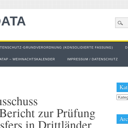
DATA
ATENSCHUTZ-GRUNDVERORDNUNG (KONSOLIDIERTE FASSUNG)
D
ATAP – WEIHNACHTSKALENDER
IMPRESSUM / DATENSCHUTZ
Kat
usschuss
Kateg
 Bericht zur Prüfung
Arc
fers in Drittländer