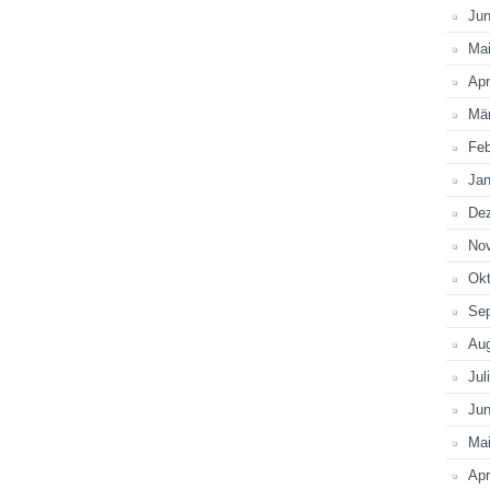
Jun
Ma
Apr
Mä
Feb
Jan
De
No
Okt
Se
Au
Jul
Jun
Ma
Apr