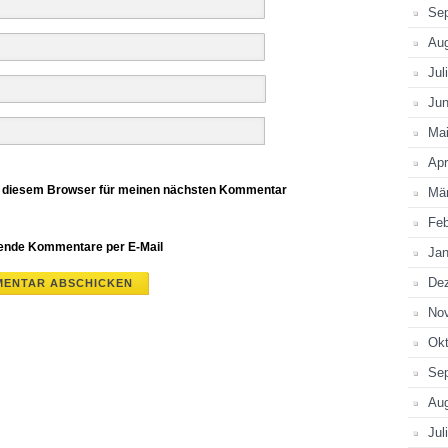
Se
Au
Jul
Jun
Ma
Apr
n diesem Browser für meinen nächsten Kommentar
Mä
Feb
gende Kommentare per E-Mail
Jan
De
No
Okt
Se
Au
Jul