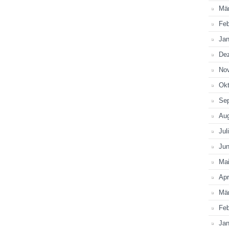
Mä
Feb
Jan
De
No
Okt
Se
Au
Jul
Jun
Ma
Apr
Mä
Feb
Jan