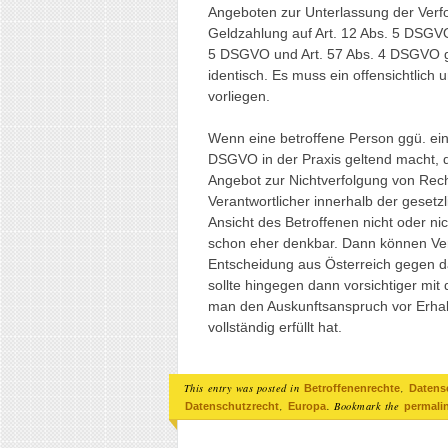
Angeboten zur Unterlassung der Ver
Geldzahlung auf Art. 12 Abs. 5 DSGVO 
5 DSGVO und Art. 57 Abs. 4 DSGVO g
identisch. Es muss ein offensichtlich
vorliegen.
Wenn eine betroffene Person ggü. ein
DSGVO in der Praxis geltend macht, da
Angebot zur Nichtverfolgung von Rech
Verantwortlicher innerhalb der geset
Ansicht des Betroffenen nicht oder nich
schon eher denkbar. Dann können Ver
Entscheidung aus Österreich gegen 
sollte hingegen dann vorsichtiger mit
man den Auskunftsanspruch vor Erhal
vollständig erfüllt hat.
This entry was posted in
,
Betroffenenrechte
Datens
,
. Bookmark the
Datenschutzrecht
Europa
permali