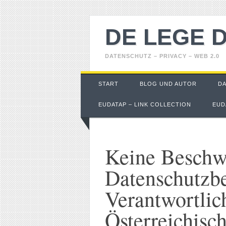
DE LEGE 
DATENSCHUTZ – PRIVACY – WEB 2.0
Main menu
Skip
START
BLOG UND AUTOR
D
to
content
EUDATAP – LINK COLLECTION
EUD
Keine Beschwe
Datenschutzb
Verantwortlic
Österreichisc