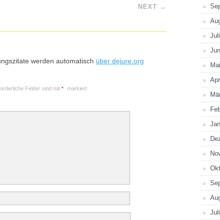
Se
NEXT
→
Au
Jul
Jun
ungszitate werden automatisch
über dejure.org
Ma
Apr
forderliche Felder sind mit
*
markiert
Mä
Feb
Jan
De
No
Okt
Se
Au
Jul