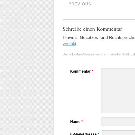
Post navigation
←
PREVIOUS
Schreibe einen Kommentar
Hinweis: Gesetzes- und Rechtsprech
verlinkt
Deine E-Mail-Adresse wird nicht veröffentlicht.
Er
Kommentar
*
Name
*
E-Mail-Adresse
*