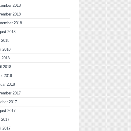
zember 2018
vember 2018
ptember 2018
gust 2018
i 2018
i 2018
i 2018
il 2018
rz 2018
uar 2018
vember 2017
ober 2017
gust 2017
i 2017
i 2017