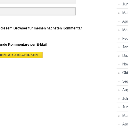
Jun
Ma
Apr
n diesem Browser für meinen nächsten Kommentar
Mä
Feb
gende Kommentare per E-Mail
Jan
De
No
Okt
Se
Au
Jul
Jun
Ma
Apr