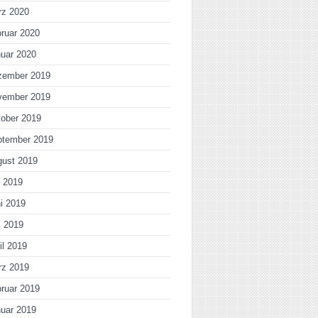
rz 2020
ruar 2020
uar 2020
zember 2019
vember 2019
ober 2019
ptember 2019
gust 2019
i 2019
i 2019
i 2019
il 2019
rz 2019
ruar 2019
uar 2019