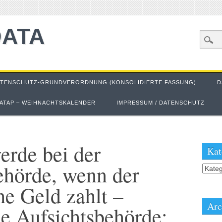
DATA
ATENSCHUTZ-GRUNDVERORDNUNG (KONSOLIDIERTE FASSUNG)
D
ATAP – WEIHNACHTSKALENDER
IMPRESSUM / DATENSCHUTZ
rde bei der
Kat
ehörde, wenn der
Kateg
he Geld zahlt –
Arc
he Aufsichtsbehörde: