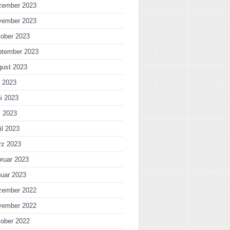
zember 2023
vember 2023
ober 2023
ptember 2023
gust 2023
i 2023
i 2023
i 2023
il 2023
rz 2023
ruar 2023
uar 2023
zember 2022
vember 2022
ober 2022