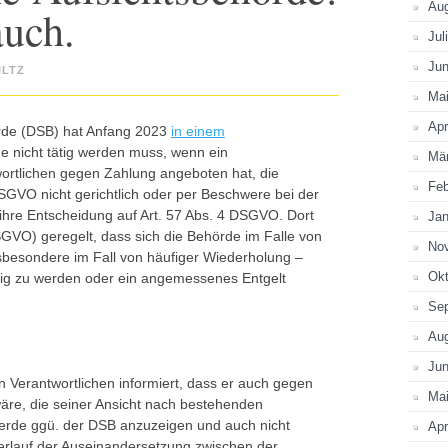
Au
auch.
Jul
Jun
ILTZ
Ma
Apr
rde (DSB) hat Anfang 2023
in einem
de nicht tätig werden muss, wenn ein
Mä
rtlichen gegen Zahlung angeboten hat, die
Feb
SGVO nicht gerichtlich oder per Beschwere bei der
 ihre Entscheidung auf Art. 57 Abs. 4 DSGVO. Dort
Jan
SGVO) geregelt, dass sich die Behörde im Falle von
No
sbesondere im Fall von häufiger Wiederholung –
Okt
tig zu werden oder ein angemessenes Entgelt
Se
Au
Jun
 Verantwortlichen informiert, dass er auch gegen
Ma
äre, die seiner Ansicht nach bestehenden
erde ggü. der DSB anzuzeigen und auch nicht
Apr
Verlauf der Auseinandersetzung zwischen der