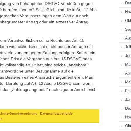
De
folgung von behaupteten DSGVO-Verstößen gegen
berufen können? Schließlich sind die in Art. 12 Abs.
No
eregelten Voraussetzungen dem Wortlaut nach
Okt
 unbegründeter Antrag oder ein exzessiver Antrag
Se
Au
em Verantwortlichen seine Rechte aus Art. 15
nn wird sicherlich nicht direkt bei der Anfrage ein
Jul
tsverletzungen gegen Zahlung erfolgen. Sofern ein
Jun
zlichen Frist die Vorgaben aus Art. 15 DSGVO nach
Ma
t vollständig erfüllt hat, sind solche „Angebote“
antwortliche unter Bezugnahme auf die
Apr
das Bestehen eines Anspruchs argumentieren. Man
Mä
 der Berufung auf Art. 12 Abs. 5 DSGVO sein, wenn
t des „Zahlungsangebots“ nach eigener Ansicht nicht
Feb
Jan
De
,
,
chutz-Grundverordnung
Datenschutzbehörde
No
.
nk
Okt