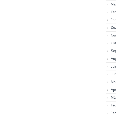
Mä
Feb
Jan
De
No
Okt
Se
Au
Jul
Jun
Ma
Apr
Mä
Feb
Jan