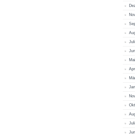
De
No
Se
Au
Jul
Jun
Ma
Apr
Mä
Jan
No
Okt
Au
Jul
Jun