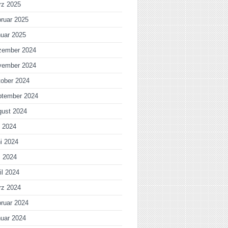
rz 2025
ruar 2025
uar 2025
zember 2024
vember 2024
ober 2024
ptember 2024
gust 2024
i 2024
i 2024
i 2024
il 2024
rz 2024
ruar 2024
uar 2024