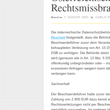
Rechtsmissbr
Posted on
by
7. AUGUST 2023
CARLO P
Die österreichische Datenschutzbehö
Bescheid
festgestellt, dass die Behör
Beschwerdeführer zuvor dem Verantwo
behaupteten Verletzung von Art. 15 D
DSB zu verfolgen. Die Behörde stützt
wird (genauso wie in Art. 12 Abs. 5 D
offenkundig unbegründeten oder – in
exzessiven Anfragen weigern kann tä
verlangen kann.
Sachverhalt
Der Beschwerdeführer hatte zuvor den
Zahlung von 2.900 EUR dazu bereit w
Rechtsverletzungen nicht per Beschw
gerichtlich vorzugehen. Im weiteren 