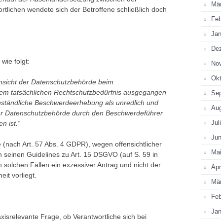
Mä
tlichen wendete sich der Betroffene schließlich doch
Feb
Jan
De
wie folgt:
No
Okt
nsicht der Datenschutzbehörde beim
nem tatsächlichen Rechtschutzbedürfnis ausgegangen
Se
ständliche Beschwerdeerhebung als unredlich und
Au
der Datenschutzbehörde durch den Beschwerdeführer
Jul
n ist.“
Jun
(nach Art. 57 Abs. 4 GDPR), wegen offensichtlicher
Ma
 seinen Guidelines zu Art. 15 DSGVO (auf S. 59 in
 solchen Fällen ein exzessiver Antrag und nicht der
Apr
it vorliegt.
Mä
Feb
Jan
axisrelevante Frage, ob Verantwortliche sich bei