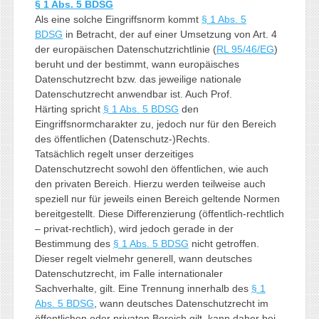
§ 1 Abs. 5 BDSG
Als eine solche Eingriffsnorm kommt
§ 1 Abs. 5
BDSG
in Betracht, der auf einer Umsetzung von Art. 4
der europäischen Datenschutzrichtlinie (
RL 95/46/EG
)
beruht und der bestimmt, wann europäisches
Datenschutzrecht bzw. das jeweilige nationale
Datenschutzrecht anwendbar ist. Auch Prof.
Härting spricht
§ 1 Abs. 5 BDSG
den
Eingriffsnormcharakter zu, jedoch nur für den Bereich
des öffentlichen (Datenschutz-)Rechts.
Tatsächlich regelt unser derzeitiges
Datenschutzrecht sowohl den öffentlichen, wie auch
den privaten Bereich. Hierzu werden teilweise auch
speziell nur für jeweils einen Bereich geltende Normen
bereitgestellt. Diese Differenzierung (öffentlich-rechtlich
– privat-rechtlich), wird jedoch gerade in der
Bestimmung des
§ 1 Abs. 5 BDSG
nicht getroffen.
Dieser regelt vielmehr generell, wann deutsches
Datenschutzrecht, im Falle internationaler
Sachverhalte, gilt. Eine Trennung innerhalb des
§ 1
Abs. 5 BDSG
, wann deutsches Datenschutzrecht im
öffentlichen oder privaten Bereich gilt, kann daher bei