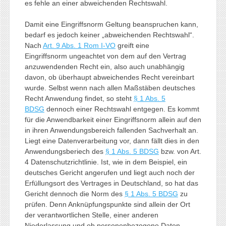
es fehle an einer abweichenden Rechtswahl.
Damit eine Eingriffsnorm Geltung beanspruchen kann,
bedarf es jedoch keiner „abweichenden Rechtswahl“.
Nach
Art. 9 Abs. 1 Rom I-VO
greift eine
Eingriffsnorm ungeachtet von dem auf den Vertrag
anzuwendenden Recht ein, also auch unabhängig
davon, ob überhaupt abweichendes Recht vereinbart
wurde. Selbst wenn nach allen Maßstäben deutsches
Recht Anwendung findet, so steht
§ 1 Abs. 5
BDSG
dennoch einer Rechtswahl entgegen. Es kommt
für die Anwendbarkeit einer Eingriffsnorm allein auf den
in ihren Anwendungsbereich fallenden Sachverhalt an.
Liegt eine Datenverarbeitung vor, dann fällt dies in den
Anwendungsberiech des
§ 1 Abs. 5 BDSG
bzw. von Art.
4 Datenschutzrichtlinie. Ist, wie in dem Beispiel, ein
deutsches Gericht angerufen und liegt auch noch der
Erfüllungsort des Vertrages in Deutschland, so hat das
Gericht dennoch die Norm des
§ 1 Abs. 5 BDSG
zu
prüfen. Denn Anknüpfungspunkte sind allein der Ort
der verantwortlichen Stelle, einer anderen
Niederlassung und ob personenbezogene Daten