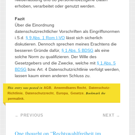
erhoben, verarbeitet oder genutzt werden.
Fazit
Über die Einordnung
datenschutzrechtlicher Vorschriften als Eingriffsnormen
i.S.d.
§ 9 Abs. 1 Rom I-VO
lässt sich sicherlich
diskutieren. Dennoch sprechen meines Erachtens die
besseren Gründe dafür,
§ 1 Abs. 5 BDSG
als eine
solche Norm zu qualifizieren. Der Wille des
Gesetzgebers und die Zwecke, welche mit
§ 1 Abs. 5
BDSG
bzw. Art. 4 Datenschutzrichtlinie verfolgt werden,
lassen kaum einen anderen Schluss zu.
This entry was posted in
,
,
AGB
Anwendbares Recht
Datenschutz-
,
,
,
. Bookmark the
Richtlinie
Datenschutzrecht
Europa
Gesetze
.
permalink
Post navigation
←
PREVIOUS
NEXT
→
One thought on “
Rechtswahlfreiheit im