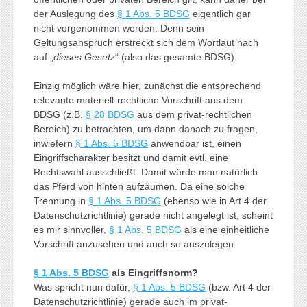
der Auslegung des
§ 1 Abs. 5 BDSG
eigentlich gar
nicht vorgenommen werden. Denn sein
Geltungsanspruch erstreckt sich dem Wortlaut nach
auf „
dieses Gesetz
“ (also das gesamte BDSG).
Einzig möglich wäre hier, zunächst die entsprechend
relevante materiell-rechtliche Vorschrift aus dem
BDSG (z.B.
§ 28 BDSG
aus dem privat-rechtlichen
Bereich) zu betrachten, um dann danach zu fragen,
inwiefern
§ 1 Abs. 5 BDSG
anwendbar ist, einen
Eingriffscharakter besitzt und damit evtl. eine
Rechtswahl ausschließt. Damit würde man natürlich
das Pferd von hinten aufzäumen. Da eine solche
Trennung in
§ 1 Abs. 5 BDSG
(ebenso wie in Art 4 der
Datenschutzrichtlinie) gerade nicht angelegt ist, scheint
es mir sinnvoller,
§ 1 Abs. 5 BDSG
als eine einheitliche
Vorschrift anzusehen und auch so auszulegen.
§ 1 Abs. 5 BDSG
als Eingriffsnorm?
Was spricht nun dafür,
§ 1 Abs. 5 BDSG
(bzw. Art 4 der
Datenschutzrichtlinie) gerade auch im privat-