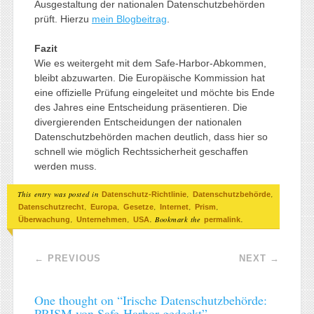
Ausgestaltung der nationalen Datenschutzbehörden
prüft. Hierzu
mein Blogbeitrag
.
Fazit
Wie es weitergeht mit dem Safe-Harbor-Abkommen,
bleibt abzuwarten. Die Europäische Kommission hat
eine offizielle Prüfung eingeleitet und möchte bis Ende
des Jahres eine Entscheidung präsentieren. Die
divergierenden Entscheidungen der nationalen
Datenschutzbehörden machen deutlich, dass hier so
schnell wie möglich Rechtssicherheit geschaffen
werden muss.
This entry was posted in
,
,
Datenschutz-Richtlinie
Datenschutzbehörde
,
,
,
,
,
Datenschutzrecht
Europa
Gesetze
Internet
Prism
,
,
. Bookmark the
.
Überwachung
Unternehmen
USA
permalink
Post navigation
←
PREVIOUS
NEXT
→
One thought on “
Irische Datenschutzbehörde:
PRISM von Safe-Harbor gedeckt
”