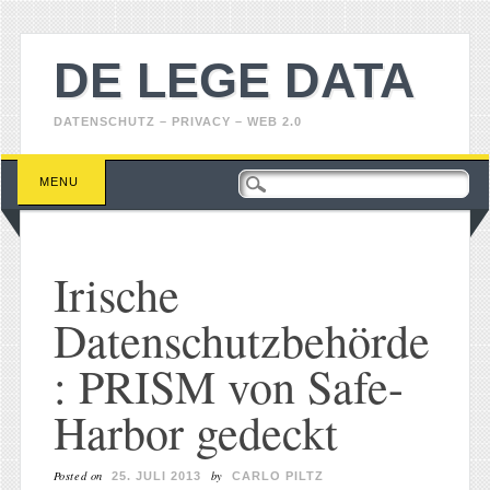
DE LEGE DATA
DATENSCHUTZ – PRIVACY – WEB 2.0
Main menu
Skip
MENU
to
content
Irische
Datenschutzbehörde
: PRISM von Safe-
Harbor gedeckt
Posted on
by
25. JULI 2013
CARLO PILTZ