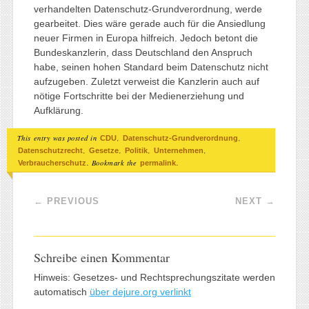
verhandelten Datenschutz-Grundverordnung, werde
gearbeitet. Dies wäre gerade auch für die Ansiedlung
neuer Firmen in Europa hilfreich. Jedoch betont die
Bundeskanzlerin, dass Deutschland den Anspruch
habe, seinen hohen Standard beim Datenschutz nicht
aufzugeben. Zuletzt verweist die Kanzlerin auch auf
nötige Fortschritte bei der Medienerziehung und
Aufklärung.
This entry was posted in
,
,
CDU
Datenschutz-Grundverordnung
,
,
,
,
Datenschutzrecht
Gesetze
Politik
Unternehmen
. Bookmark the
.
Verbraucherschutz
permalink
Post navigation
←
PREVIOUS
NEXT
→
Schreibe einen Kommentar
Hinweis: Gesetzes- und Rechtsprechungszitate werden
automatisch
über dejure.org verlinkt