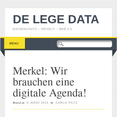
DE LEGE DATA
DATENSCHUTZ – PRIVACY – WEB 2.0
Main menu
Skip
MENU
to
content
Merkel: Wir
brauchen eine
digitale Agenda!
Posted on
by
8. MÄRZ 2014
CARLO PILTZ