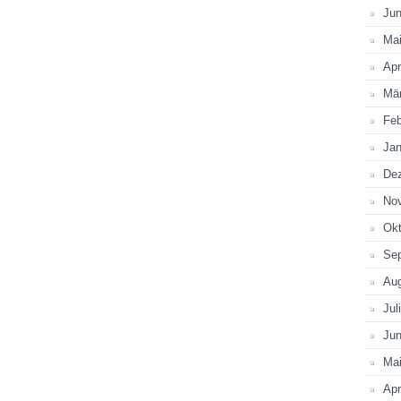
Jun
Ma
Apr
Mä
Feb
Jan
De
No
Okt
Se
Au
Jul
Jun
Ma
Apr