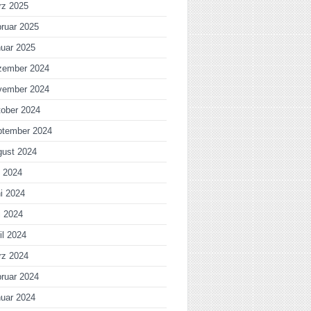
rz 2025
ruar 2025
uar 2025
zember 2024
vember 2024
ober 2024
ptember 2024
gust 2024
i 2024
i 2024
i 2024
il 2024
rz 2024
ruar 2024
uar 2024