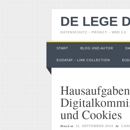
DE LEGE 
DATENSCHUTZ – PRIVACY – WEB 2.0
Main menu
Skip
START
BLOG UND AUTOR
D
to
content
EUDATAP – LINK COLLECTION
EUD
Hausaufgaben
Digitalkommi
und Cookies
Posted on
by
11. SEPTEMBER 2014
CAR