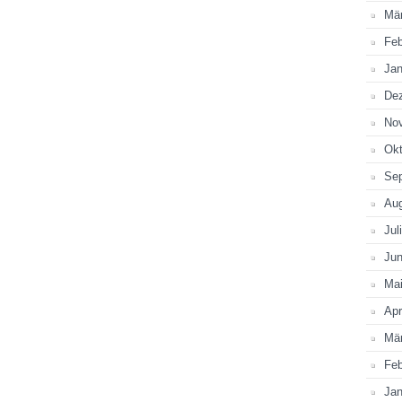
Mä
Feb
Jan
De
No
Okt
Se
Au
Jul
Jun
Ma
Apr
Mä
Feb
Jan