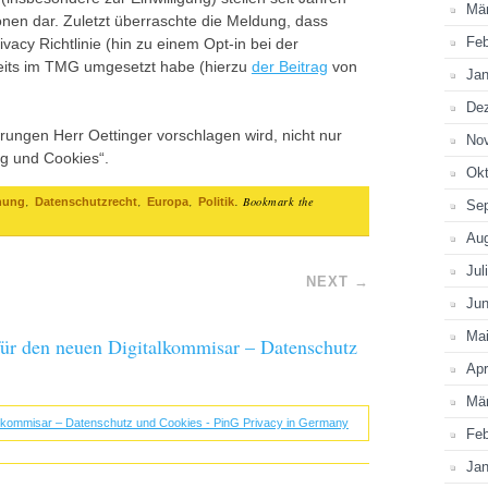
Mä
onen dar. Zuletzt überraschte die Meldung, dass
Feb
acy Richtlinie (hin zu einem Opt-in bei der
eits im TMG umgesetzt habe (hierzu
der Beitrag
von
Jan
De
ungen Herr Oettinger vorschlagen wird, nicht nur
No
ng und Cookies“.
Okt
,
,
,
. Bookmark the
nung
Datenschutzrecht
Europa
Politik
Se
Au
Jul
NEXT
→
Jun
Ma
ür den neuen Digitalkommisar – Datenschutz
Apr
Mä
lkommisar – Datenschutz und Cookies - PinG Privacy in Germany
Feb
Jan