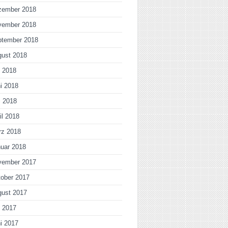
zember 2018
vember 2018
ptember 2018
gust 2018
i 2018
i 2018
i 2018
il 2018
rz 2018
uar 2018
vember 2017
ober 2017
gust 2017
i 2017
i 2017