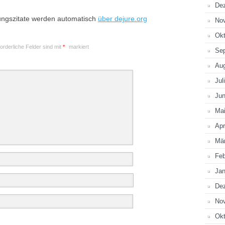
De
ungszitate werden automatisch
über dejure.org
No
Okt
forderliche Felder sind mit
*
markiert
Se
Au
Jul
Jun
Ma
Apr
Mä
Feb
Jan
De
No
Okt