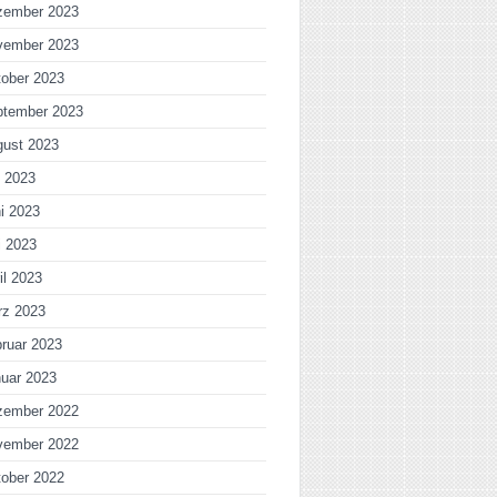
zember 2023
vember 2023
ober 2023
ptember 2023
gust 2023
i 2023
i 2023
i 2023
il 2023
rz 2023
ruar 2023
uar 2023
zember 2022
vember 2022
ober 2022