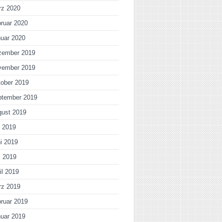
rz 2020
ruar 2020
uar 2020
zember 2019
vember 2019
ober 2019
ptember 2019
gust 2019
i 2019
i 2019
i 2019
il 2019
rz 2019
ruar 2019
uar 2019