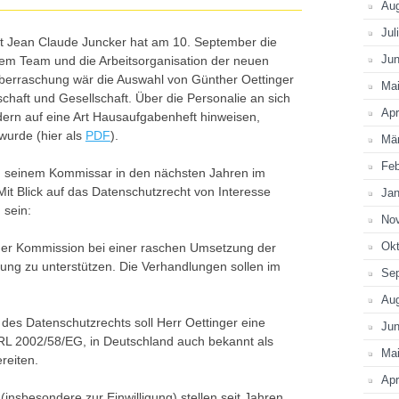
Au
Jul
t Jean Claude Juncker hat am 10. September die
Jun
inem Team und die Arbeitsorganisation der neuen
Überraschung wär die Auswahl von Günther Oettinger
Ma
schaft und Gesellschaft. Über die Personalie an sich
Apr
ndern auf eine Art Hausaufgabenheft hinweisen,
wurde (hier als
PDF
).
Mä
Feb
on seinem Kommissar in den nächsten Jahren im
 Mit Blick auf das Datenschutzrecht von Interesse
Jan
 sein:
No
Okt
der Kommission bei einer raschen Umsetzung der
ng zu unterstützen. Die Verhandlungen sollen im
Se
Au
es Datenschutzrechts soll Herr Oettinger eine
Jun
 (RL 2002/58/EG, in Deutschland auch bekannt als
Ma
reiten.
Apr
(insbesondere zur Einwilligung) stellen seit Jahren