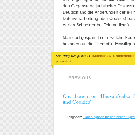
den Gegenstand juristischer Diskussi
Deutschland die Änderungen der e-Priv
Datenverarbeitung über Cookies) ber
Adrian Schneider bei Telemedicus).
Man darf gespannt sein, welche Neuer
bezogen auf die Thematik „Einwilligu
This entry was posted in
Datenschutz-Grundverord
.
permalink
Post navigation
←
PREVIOUS
One thought on “
Hausaufgaben f
und Cookies
”
Pingback:
Hausaufgaben für den neuen Digita