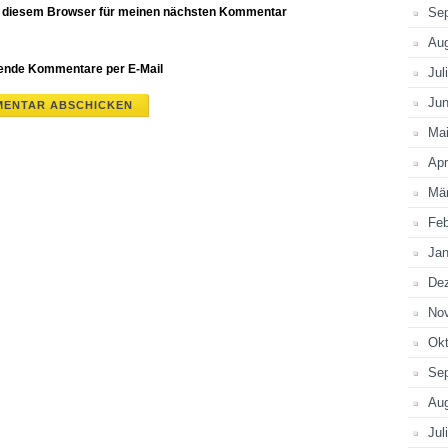
n diesem Browser für meinen nächsten Kommentar
Se
Au
gende Kommentare per E-Mail
Jul
Jun
Ma
Apr
Mä
Feb
Jan
De
No
Okt
Se
Au
Jul