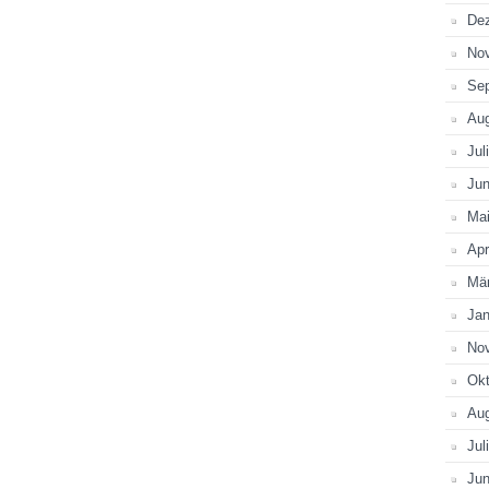
De
No
Se
Au
Jul
Jun
Ma
Apr
Mä
Jan
No
Okt
Au
Jul
Jun