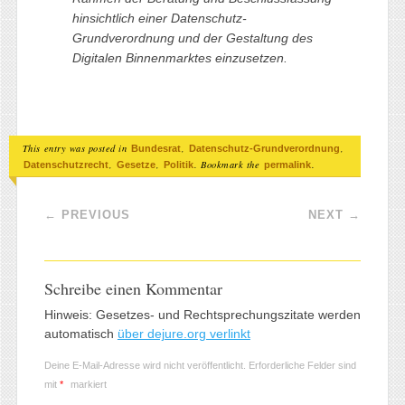
hinsichtlich einer Datenschutz-
Grundverordnung und der Gestaltung des
Digitalen Binnenmarktes einzusetzen.
This entry was posted in
,
,
Bundesrat
Datenschutz-Grundverordnung
,
,
. Bookmark the
.
Datenschutzrecht
Gesetze
Politik
permalink
Post navigation
←
PREVIOUS
NEXT
→
Schreibe einen Kommentar
Hinweis: Gesetzes- und Rechtsprechungszitate werden
automatisch
über dejure.org verlinkt
Deine E-Mail-Adresse wird nicht veröffentlicht.
Erforderliche Felder sind
mit
*
markiert