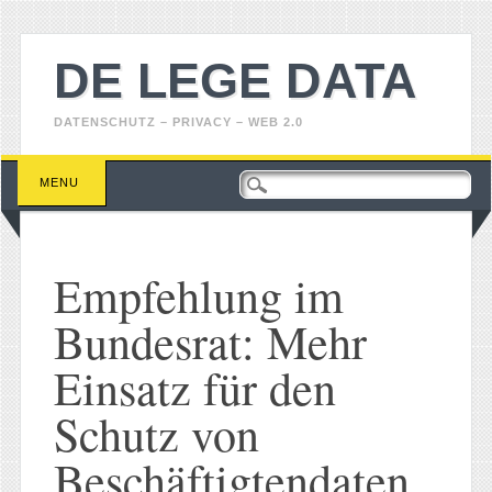
DE LEGE DATA
DATENSCHUTZ – PRIVACY – WEB 2.0
Main menu
Skip
MENU
to
content
Empfehlung im
Bundesrat: Mehr
Einsatz für den
Schutz von
Beschäftigtendaten