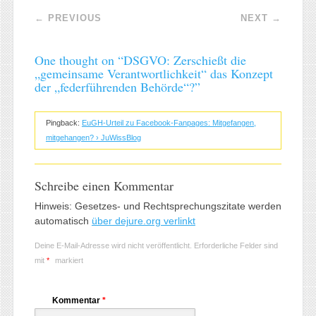
Post navigation
←
PREVIOUS
NEXT
→
One thought on “
DSGVO: Zerschießt die
„gemeinsame Verantwortlichkeit“ das Konzept
der „federführenden Behörde“?
”
Pingback:
EuGH-Urteil zu Facebook-Fanpages: Mitgefangen,
mitgehangen? › JuWissBlog
Schreibe einen Kommentar
Hinweis: Gesetzes- und Rechtsprechungszitate werden
automatisch
über dejure.org verlinkt
Deine E-Mail-Adresse wird nicht veröffentlicht.
Erforderliche Felder sind
mit
*
markiert
Kommentar
*