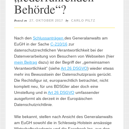
Behörde“?
Posted on
by
27. OKTOBER 2017
CARLO PILTZ
Nach den
Schlussanträgen
des Generalanwalts am
EuGH in der Sache
C-210/16
zur
datenschutzrechtlichen Verantwortlichkeit bei der
Datenverarbeitung von Besuchern von Webseiten (hier
mein Beitrag
dazu) ist der Begriff der „gemeinsamen
Verantwortlichkeit“ (siehe
Art 26 DSGVO
) wieder etwas
mehr ins Bewusstsein der Datenschutzpraxis gerückt.
Die Rechtsfigur ist, europarechtlich betrachtet, nicht
komplett neu, für uns BDSGler aber doch eine
Umstellung und in
Art 26 DSGVO
umfassender
ausgeformt als derzeit in der Europäischen
Datenschutzrichtlinie.
Wie bekannt, stellen nach Ansicht des Generalanwalts
am EuGH sowohl die in Schleswig-Holstein ansässige
Wirtschaftsakademie und die Facebook Inc. aus den