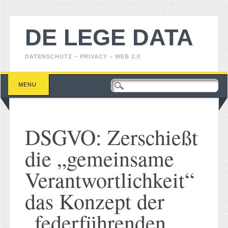
DE LEGE DATA
DATENSCHUTZ – PRIVACY – WEB 2.0
Main menu
Skip
MENU
to
content
DSGVO: Zerschießt
die „gemeinsame
Verantwortlichkeit“
das Konzept der
„federführenden