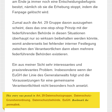
am Ende ja immer noch eine Entscheidungsbefugnis
besitzt, nämlich ob sie die Erhebung stoppt, indem die
Fanpage gelöscht wird.
Zumal auch die Art. 29 Gruppe davon auszugehen
scheint, dass das one-stop-shop Prinzip mit der
federführenden Behörde in diesen Situationen
überhaupt nur so wirksam beibehalten werden könnte,
womit andererseits bei fehlender interner Festlegung
zwischen den Verantwortlichen dann eben mehrere
federführende Behörden existieren.
Ein aus meiner Sicht sehr interessantes und
praxisrelevantes Problem. Insbesondere wenn der
EuGH der Linie des Generalanwalts folgt und die
Voraussetzungen für eine gemeinsame
Verantwortlichkeit nicht besonders hoch ansetzt.
This entry was posted in
,
Art. 29 Datenschutzgruppe
Datenschutz-
,
,
. Bookmark the
Grundverordnung
Datenschutzbehörde
EuGH
.
permalink