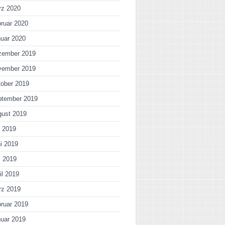
rz 2020
ruar 2020
uar 2020
zember 2019
vember 2019
ober 2019
ptember 2019
gust 2019
i 2019
i 2019
i 2019
il 2019
rz 2019
ruar 2019
uar 2019