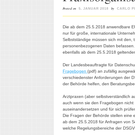
Posted on
by
5. JANUAR 2018
CARLO P
Die ab dem 25.5.2018 anwendbare EU
nur für große, internationale Unterne
Selbstständige müssen sich mit den,
personenbezogenen Daten befassen.
ebenfalls ab dem 25.5.2018 geltend
Der Landesbeauftragte für Datensch
Fragebogen
(pdf) an zufällig ausgewä
verschiedenster Anforderungen der D
der Behörde helfen, den Beratungsbed
Arztpraxen (aber selbstverständlich a
auch wenn sie den Fragebogen nicht 
auseinandersetzen und für sich prüfe
Die Fragen der Behörde stellen eine
ab dem 25.5.2018 für Anfragen von S
welche Regelungsbereiche der DSGVO