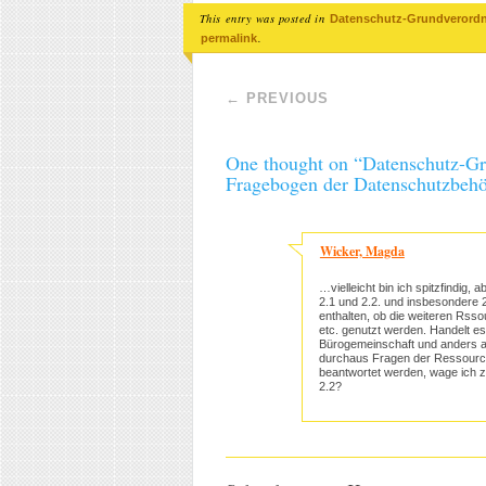
This entry was posted in
Datenschutz-Grundverord
.
permalink
Post navigation
←
PREVIOUS
One thought on “
Datenschutz-Gr
Fragebogen der Datenschutzbehör
Wicker, Magda
…vielleicht bin ich spitzfindig
2.1 und 2.2. und insbesondere 2
enthalten, ob die weiteren Rsso
etc. genutzt werden. Handelt es
Bürogemeinschaft und anders als
durchaus Fragen der Ressourcent
beantwortet werden, wage ich z
2.2?