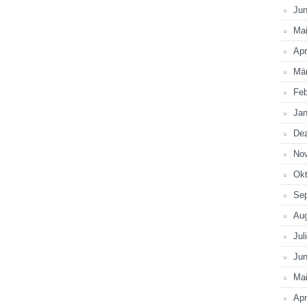
Jun
Ma
Apr
Mä
Feb
Jan
De
No
Okt
Se
Au
Jul
Jun
Ma
Apr