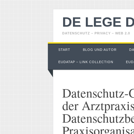
DE LEGE 
DATENSCHUTZ – PRIVACY – WEB 2.0
Main menu
Skip
START
BLOG UND AUTOR
D
to
content
EUDATAP – LINK COLLECTION
EUD
Datenschutz-
der Arztpraxi
Datenschutzb
Praxisorganis