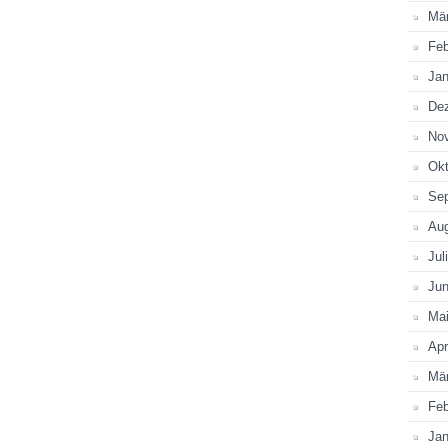
Mä
Feb
Jan
De
No
Okt
Se
Au
Jul
Jun
Ma
Apr
Mä
Feb
Jan