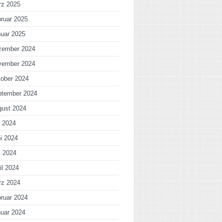
rz 2025
ruar 2025
uar 2025
zember 2024
vember 2024
ober 2024
ptember 2024
gust 2024
i 2024
i 2024
i 2024
il 2024
rz 2024
ruar 2024
uar 2024