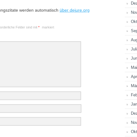
De
ungszitate werden automatisch
über dejure.org
No
Okt
forderliche Felder sind mit
*
markiert
Se
Au
Jul
Jun
Ma
Apr
Mä
Feb
Jan
De
No
Okt