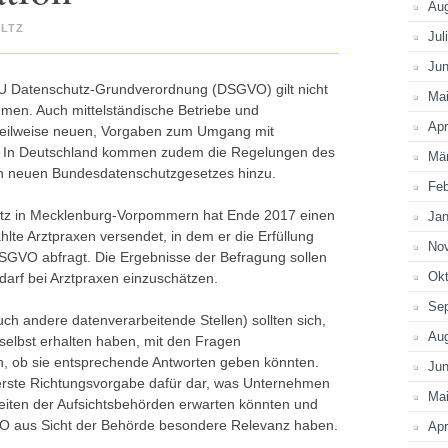
Au
ILTZ
Jul
Jun
 Datenschutz-Grundverordnung (DSGVO) gilt nicht
Ma
hmen. Auch mittelständische Betriebe und
Apr
 teilweise neuen, Vorgaben zum Umgang mit
 In Deutschland kommen zudem die Regelungen des
Mä
en neuen Bundesdatenschutzgesetzes hinzu.
Feb
utz in Mecklenburg-Vorpommern hat Ende 2017 einen
Jan
hlte Arztpraxen versendet, in dem er die Erfüllung
No
SGVO abfragt. Die Ergebnisse der Befragung sollen
Okt
arf bei Arztpraxen einzuschätzen.
Se
uch andere datenverarbeitende Stellen) sollten sich,
Au
selbst erhalten haben, mit den Fragen
n, ob sie entsprechende Antworten geben könnten.
Jun
 erste Richtungsvorgabe dafür dar, was Unternehmen
Ma
eiten der Aufsichtsbehörden erwarten könnten und
 aus Sicht der Behörde besondere Relevanz haben.
Apr