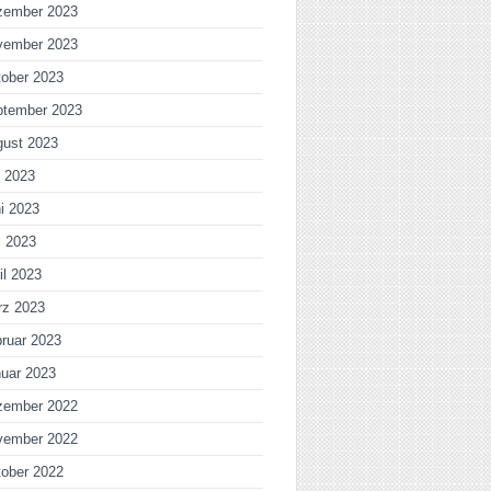
zember 2023
vember 2023
ober 2023
ptember 2023
gust 2023
i 2023
i 2023
i 2023
il 2023
rz 2023
ruar 2023
uar 2023
zember 2022
vember 2022
ober 2022