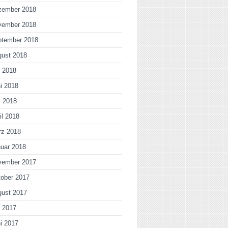
zember 2018
vember 2018
ptember 2018
gust 2018
i 2018
i 2018
i 2018
il 2018
rz 2018
uar 2018
vember 2017
ober 2017
gust 2017
i 2017
i 2017