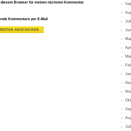
n diesem Browser für meinen nächsten Kommentar
Se
Au
gende Kommentare per E-Mail
Jul
Jun
Ma
Apr
Mä
Feb
Jan
De
No
Okt
Se
Au
Jul