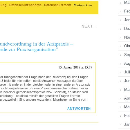
Mä
,
,
. Bookmark the
nung
Datenschutzbehörde
Datenschutzrecht
Feb
Jan
NEXT
→
De
No
undverordnung in der Arztpraxis –
Okt
de zur Praxisorganisation
”
Se
Au
15. Januar 2018 at 15:39
Jul
, aber (undgeachtet der Frage nach der Relevanz) bei den Fragen
Jun
.3 bleibt für mich offen, ob die Antworten Aussagen darüber
urce mit anderen in der gleichen oder in einer anderen Arztpraxis
 sich beispielsweise um eine Praxisgemeinschaft (ähnlich einer
Ma
 bei einer gemeinschaftspraxis bzw. Sozietät), so stellen sich
eilung – ob diese mithilfe der gestellten Fragen korrekt
Apr
u bezweifeln! Sind andere Ärzte denn Mitarbeiter im Snne von
Mä
ANTWORTEN
Feb
Jan