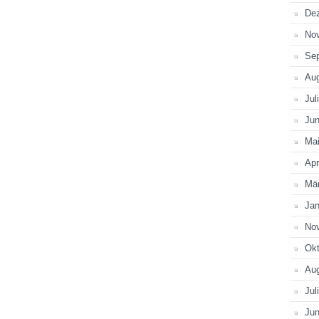
De
No
Se
Au
Jul
Jun
Ma
Apr
Mä
Jan
No
Okt
Au
Jul
Jun