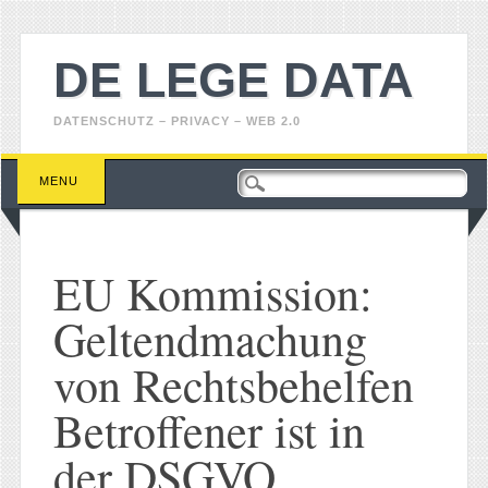
DE LEGE DATA
DATENSCHUTZ – PRIVACY – WEB 2.0
Main menu
Skip
MENU
to
content
EU Kommission:
Geltendmachung
von Rechtsbehelfen
Betroffener ist in
der DSGVO