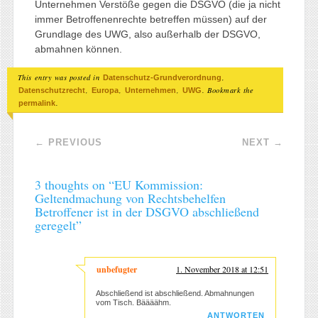
Unternehmen Verstöße gegen die DSGVO (die ja nicht
immer Betroffenenrechte betreffen müssen) auf der
Grundlage des UWG, also außerhalb der DSGVO,
abmahnen können.
This entry was posted in
,
Datenschutz-Grundverordnung
,
,
,
. Bookmark the
Datenschutzrecht
Europa
Unternehmen
UWG
.
permalink
Post navigation
←
PREVIOUS
NEXT
→
3 thoughts on “
EU Kommission:
Geltendmachung von Rechtsbehelfen
Betroffener ist in der DSGVO abschließend
geregelt
”
unbefugter
1. November 2018 at 12:51
Abschließend ist abschließend. Abmahnungen
vom Tisch. Bäääähm.
ANTWORTEN