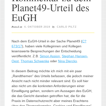
Planet49-Urteil des
EuGH
Posted on
by
4. OKTOBER 2019
CARLO PILTZ
Nach dem EuGH-Urteil in der Sache Planet49 (
C?
673/17
), haben viele Kolleginnen und Kollegen
lesenswerte Besprechungen der Entscheidung
veröffentlicht. Z.B.
Simon Assion
,
Stephan Hansen-
Oest
,
Thomas Schwenke
oder
Nina Diercks
.
In diesem Beitrag möchte ich mich mit ein paar
„Randthemen“ des Urteils befassen, die jedoch meiner
Ansicht nach nicht minder relevant sind. Es soll hier
also nicht um die konkreten Anforderungen einer
Einwilligung gehen, sondern um Aussagen des EuGH,
die das Gericht daneben getroffen hat, die für die
Praxis im Datenschutzrecht aber meines Erachtens
über den Themenkomplex „Cookies und Einwilligung“