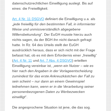
datenschutzrechtlichen Einwilligung auslegt. Bis auf
eines: die Freiwilligkeit.
Art. 4 Nr. 11 DSGVO
definiert die Einwilligung u.a. als
„
jede freiwillig für den bestimmten Fall, in informierter
Weise und unmissverständlich abgegebene
Willensbekundung
“. Der EuGH musste hierzu auch
nichts sagen, da der BGH ihn nicht danach gefragt
hatte. In Rz. 64 des Urteils stellt der EuGH
ausdrücklich heraus, dass er sich nicht mit der Frage
befasst hat, ob es mit dem Erfordernis einer „freiwillig“
(
Art. 4 Nr. 11
und
Art. 7 Abs. 4 DSGVO
) erteilten
Einwilligung vereinbar ist, „
wenn ein Nutzer – wie es
hier nach den Angaben in der Vorlageentscheidung
zumindest für das erste Ankreuzkästchen der Fall zu
sein scheint – nur dann an einem Gewinnspiel
teilnehmen kann, wenn er in die Verarbeitung seiner
personenbezogenen Daten zu Werbezwecken
einwilligt
“.
Die angesprochene Situation ist jene, die das sog.