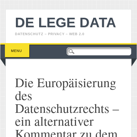
DE LEGE DATA
DATENSCHUTZ – PRIVACY – WEB 2.0
Main menu
Skip
MENU
to
content
Die Europäisierung
des
Datenschutzrechts –
ein alternativer
Kommentar zu dem