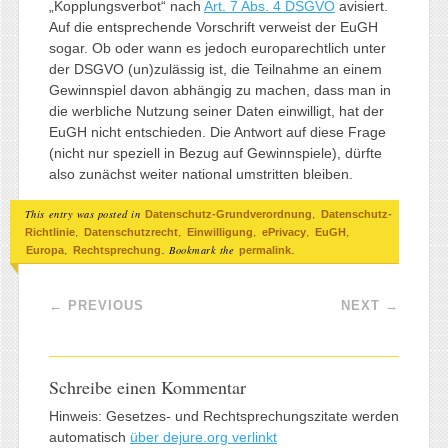
„Kopplungsverbot“ nach
Art. 7 Abs. 4 DSGVO
avisiert.
Auf die entsprechende Vorschrift verweist der EuGH
sogar. Ob oder wann es jedoch europarechtlich unter
der DSGVO (un)zulässig ist, die Teilnahme an einem
Gewinnspiel davon abhängig zu machen, dass man in
die werbliche Nutzung seiner Daten einwilligt, hat der
EuGH nicht entschieden. Die Antwort auf diese Frage
(nicht nur speziell in Bezug auf Gewinnspiele), dürfte
also zunächst weiter national umstritten bleiben.
This entry was posted in
,
Datenschutz-Grundverordnung
Datenschutz-
,
,
,
,
,
Richtlinie
Datenschutzrecht
Einwilligung
ePrivacy
EuGH
,
. Bookmark the
.
Europa
Rechtsprechung
permalink
Post navigation
←
PREVIOUS
NEXT
→
Schreibe einen Kommentar
Hinweis: Gesetzes- und Rechtsprechungszitate werden
automatisch
über dejure.org verlinkt