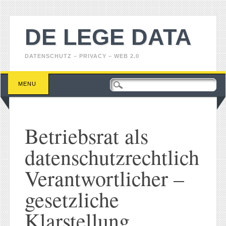
DE LEGE DATA
DATENSCHUTZ – PRIVACY – WEB 2.0
Main menu
Skip
MENU
to
content
Betriebsrat als
datenschutzrechtlich
Verantwortlicher –
gesetzliche
Klarstellung