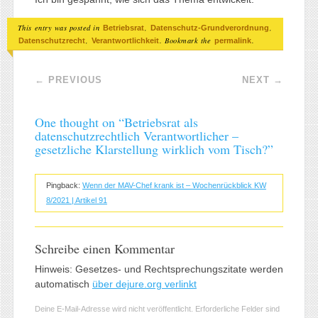
This entry was posted in
,
,
Betriebsrat
Datenschutz-Grundverordnung
,
. Bookmark the
.
Datenschutzrecht
Verantwortlichkeit
permalink
Post navigation
←
PREVIOUS
NEXT
→
One thought on “
Betriebsrat als
datenschutzrechtlich Verantwortlicher –
gesetzliche Klarstellung wirklich vom Tisch?
”
Pingback:
Wenn der MAV-Chef krank ist – Wochenrückblick KW
8/2021 | Artikel 91
Schreibe einen Kommentar
Hinweis: Gesetzes- und Rechtsprechungszitate werden
automatisch
über dejure.org verlinkt
Deine E-Mail-Adresse wird nicht veröffentlicht.
Erforderliche Felder sind