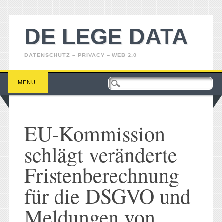
DE LEGE DATA
DATENSCHUTZ – PRIVACY – WEB 2.0
Main menu
Skip
MENU
to
content
EU-Kommission
schlägt veränderte
Fristenberechnung
für die DSGVO und
Meldungen von