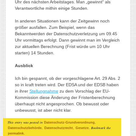
Uhr des nächsten Arbeitstages. Man „gewinnt“ als
Verantwortliche mithin einige Stunden.
In anderen Situationen kann der Zeitgewinn noch
größer ausfallen. Zum Beispiel, wenn das
Bekanntwerden der Datenschutzverletzung um 09.45
Uhr vormittags erfolgt. Dann gewinnt man im Vergleich
zur aktuellen Berechnung (Frist würde um 10 Uhr
starten) 14 Stunden.
Ausblick
Ich bin gespannt, ob der vorgeschlagene Art. 29 Abs. 2
so in kraft treten wird. Der EDSA und der EDSB haben
in ihrer
Stellungnahme
zu dem Vorschlag der EU-
Kommission diese Änderung der Fristenberechnung
überhaupt nicht angesprochen. Ob bewusst oder
unbewusst, ist aber nicht klar.
This entry was posted in
,
Datenschutz-Grundverordnung
,
,
. Bookmark the
Datenschutzbehörde
Datenschutzrecht
Gesetze
.
permalink