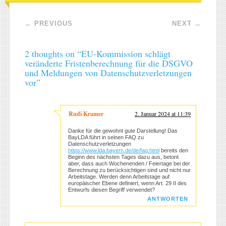
Post navigation
←
PREVIOUS
NEXT
→
2 thoughts on “
EU-Kommission schlägt
veränderte Fristenberechnung für die DSGVO
und Meldungen von Datenschutzverletzungen
vor
”
Rudi Kramer
2. Januar 2024 at 11:39
Danke für die gewohnt gute Darstellung! Das
BayLDA führt in seinen FAQ zu
Datenschutzverletzungen
https://www.lda.bayern.de/de/faq.html
bereits den
Beginn des nächsten Tages dazu aus, betont
aber, dass auch Wochenenden / Feiertage bei der
Berechnung zu berücksichtigen sind und nicht nur
Arbeitstage. Werden denn Arbeitstage auf
europäischer Ebene definiert, wenn Art. 29 II des
Entwurfs diesen Begriff verwendet?
ANTWORTEN