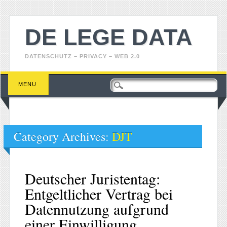
DE LEGE DATA
DATENSCHUTZ – PRIVACY – WEB 2.0
Main menu
Skip
MENU
to
content
Category Archives:
DJT
Deutscher Juristentag:
Entgeltlicher Vertrag bei
Datennutzung aufgrund
einer Einwilligung