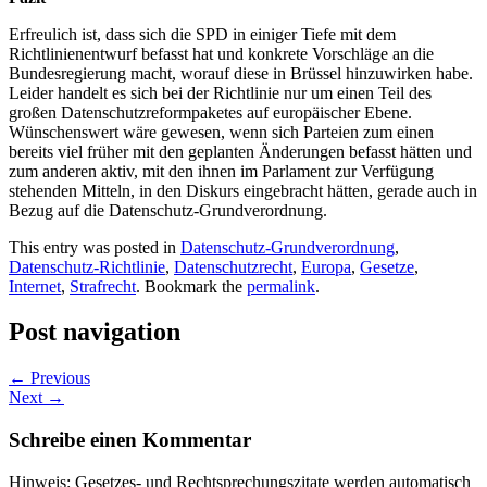
Erfreulich ist, dass sich die SPD in einiger Tiefe mit dem
Richtlinienentwurf befasst hat und konkrete Vorschläge an die
Bundesregierung macht, worauf diese in Brüssel hinzuwirken habe.
Leider handelt es sich bei der Richtlinie nur um einen Teil des
großen Datenschutzreformpaketes auf europäischer Ebene.
Wünschenswert wäre gewesen, wenn sich Parteien zum einen
bereits viel früher mit den geplanten Änderungen befasst hätten und
zum anderen aktiv, mit den ihnen im Parlament zur Verfügung
stehenden Mitteln, in den Diskurs eingebracht hätten, gerade auch in
Bezug auf die Datenschutz-Grundverordnung.
This entry was posted in
Datenschutz-Grundverordnung
,
Datenschutz-Richtlinie
,
Datenschutzrecht
,
Europa
,
Gesetze
,
Internet
,
Strafrecht
. Bookmark the
permalink
.
Post navigation
←
Previous
Next
→
Schreibe einen Kommentar
Hinweis: Gesetzes- und Rechtsprechungszitate werden automatisch