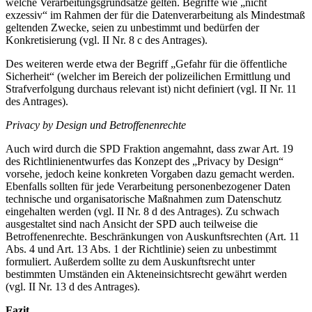
welche Verarbeitungsgrundsätze gelten. Begriffe wie „nicht
exzessiv“ im Rahmen der für die Datenverarbeitung als Mindestmaß
geltenden Zwecke, seien zu unbestimmt und bedürfen der
Konkretisierung (vgl. II Nr. 8 c des Antrages).
Des weiteren werde etwa der Begriff „Gefahr für die öffentliche
Sicherheit“ (welcher im Bereich der polizeilichen Ermittlung und
Strafverfolgung durchaus relevant ist) nicht definiert (vgl. II Nr. 11
des Antrages).
Privacy by Design und Betroffenenrechte
Auch wird durch die SPD Fraktion angemahnt, dass zwar Art. 19
des Richtlinienentwurfes das Konzept des „Privacy by Design“
vorsehe, jedoch keine konkreten Vorgaben dazu gemacht werden.
Ebenfalls sollten für jede Verarbeitung personenbezogener Daten
technische und organisatorische Maßnahmen zum Datenschutz
eingehalten werden (vgl. II Nr. 8 d des Antrages). Zu schwach
ausgestaltet sind nach Ansicht der SPD auch teilweise die
Betroffenenrechte. Beschränkungen von Auskunftsrechten (Art. 11
Abs. 4 und Art. 13 Abs. 1 der Richtlinie) seien zu unbestimmt
formuliert. Außerdem sollte zu dem Auskunftsrecht unter
bestimmten Umständen ein Akteneinsichtsrecht gewährt werden
(vgl. II Nr. 13 d des Antrages).
Fazit