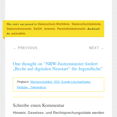
This entry was posted in
,
,
Datenschutz-Richtlinie
Datenschutzbehörde
,
,
,
. Bookmark
Datenschutzrecht
EuGH
Internet
Persönlichkeitsrecht
the
.
permalink
Post navigation
←
PREVIOUS
NEXT
→
One thought on “
NRW-Justizminister fordert
„Recht auf digitalen Neustart“ für Jugendliche
”
Pingback:
Wochenrückblick: VDS, Google-Löschanfragen,
Redtube - Telemedicus
Schreibe einen Kommentar
Hinweis: Gesetzes- und Rechtsprechungszitate werden