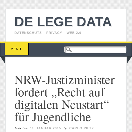
DE LEGE DATA
DATENSCHUTZ – PRIVACY – WEB 2.0
Main menu
Skip
MENU
to
content
NRW-Justizminister
fordert „Recht auf
digitalen Neustart“
für Jugendliche
Posted on
by
11. JANUAR 2015
CARLO PILTZ