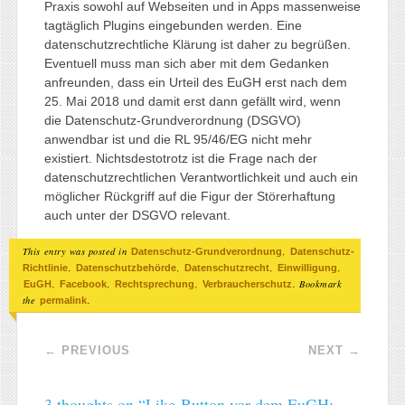
Praxis sowohl auf Webseiten und in Apps massenweise
tagtäglich Plugins eingebunden werden. Eine
datenschutzrechtliche Klärung ist daher zu begrüßen.
Eventuell muss man sich aber mit dem Gedanken
anfreunden, dass ein Urteil des EuGH erst nach dem
25. Mai 2018 und damit erst dann gefällt wird, wenn
die Datenschutz-Grundverordnung (DSGVO)
anwendbar ist und die RL 95/46/EG nicht mehr
existiert. Nichtsdestotrotz ist die Frage nach der
datenschutzrechtlichen Verantwortlichkeit und auch ein
möglicher Rückgriff auf die Figur der Störerhaftung
auch unter der DSGVO relevant.
This entry was posted in
,
Datenschutz-Grundverordnung
Datenschutz-
,
,
,
,
Richtlinie
Datenschutzbehörde
Datenschutzrecht
Einwilligung
,
,
,
. Bookmark
EuGH
Facebook
Rechtsprechung
Verbraucherschutz
the
.
permalink
Post navigation
←
PREVIOUS
NEXT
→
3 thoughts on “
Like-Button vor dem EuGH: