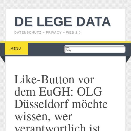
DE LEGE DATA
DATENSCHUTZ – PRIVACY – WEB 2.0
Main menu
Skip
MENU
to
content
Like-Button vor
dem EuGH: OLG
Düsseldorf möchte
wissen, wer
verantwortlich ist