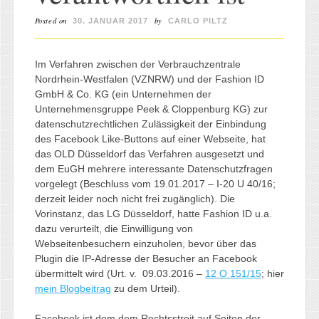
Posted on
by
30. JANUAR 2017
CARLO PILTZ
Im Verfahren zwischen der Verbrauchzentrale
Nordrhein-Westfalen (VZNRW) und der Fashion ID
GmbH & Co. KG (ein Unternehmen der
Unternehmensgruppe Peek & Cloppenburg KG) zur
datenschutzrechtlichen Zulässigkeit der Einbindung
des Facebook Like-Buttons auf einer Webseite, hat
das OLD Düsseldorf das Verfahren ausgesetzt und
dem EuGH mehrere interessante Datenschutzfragen
vorgelegt (Beschluss vom 19.01.2017 – I-20 U 40/16;
derzeit leider noch nicht frei zugänglich). Die
Vorinstanz, das LG Düsseldorf, hatte Fashion ID u.a.
dazu verurteilt, die Einwilligung von
Webseitenbesuchern einzuholen, bevor über das
Plugin die IP-Adresse der Besucher an Facebook
übermittelt wird (Urt. v. 09.03.2016 –
12 O 151/15
; hier
mein Blogbeitrag
zu dem Urteil).
Facebook ist dem dem Rechtsstreit auf Seiten der