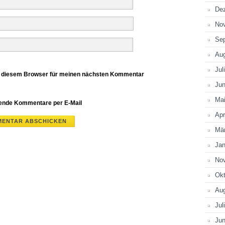
De
No
Se
Au
Jul
n diesem Browser für meinen nächsten Kommentar
Jun
Ma
gende Kommentare per E-Mail
Apr
Mä
Jan
No
Okt
Au
Jul
Jun