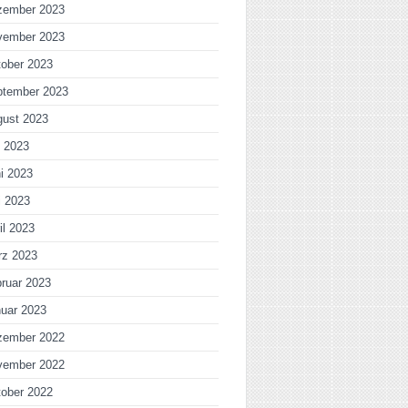
zember 2023
vember 2023
ober 2023
ptember 2023
gust 2023
i 2023
i 2023
i 2023
il 2023
rz 2023
ruar 2023
uar 2023
zember 2022
vember 2022
ober 2022