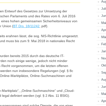
Au
Jul
den Entwurf des Gesetzes zur Umsetzung der
Jun
ischen Parlaments und des Rates vom 6. Juli 2016
 eines hohen gemeinsamen Sicherheitsniveaus von
Ma
r Union (
BT Drs. 18/11242
, pdf).
Apr
eits erahnen lässt, die sog. NIS-Richtlinie umgesetzt.
Mä
 und muss bis zum 9. Mai 2018 in nationales Recht
Feb
Jan
e wurden bereits 2015 durch das deutsche IT-
No
den noch einige wenige, jedoch nicht minder
Okt
n Recht vorgenommen, um die letzten offenen
t werden nun insbesondere Regelungen (vgl. § 8c
Se
d: Online-Marktplätze, Online-Suchmaschinen und
Au
Jun
ne-Marktplatz“, „Online-Suchmaschine“ und „Cloud-
Ma
legal definiert werden (vgl. § 2 Abs. 11 BSIG).
Apr
e ausgenommen sind solche Dienste, die von einer