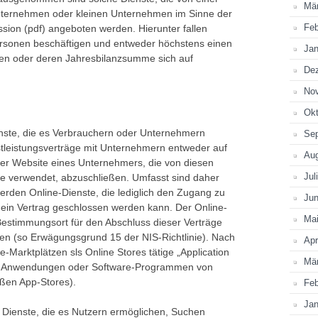
Mä
unternehmen oder kleinen Unternehmen im Sinne der
Feb
ion (pdf) angeboten werden. Hierunter fallen
rsonen beschäftigen und entweder höchstens einen
Jan
en oder deren Jahresbilanzsumme sich auf
De
No
Okt
ienste, die es Verbrauchern oder Unternehmern
Se
tleistungsverträge mit Unternehmern entweder auf
Au
der Website eines Unternehmers, die von diesen
Jul
te verwendet, abzuschließen. Umfasst sind daher
erden Online-Dienste, die lediglich den Zugang zu
Jun
n ein Vertrag geschlossen werden kann. Der Online-
Ma
Bestimmungsort für den Abschluss dieser Verträge
ieren (so Erwägungsgrund 15 der NIS-Richtlinie). Nach
Apr
e-Marktplätzen sls Online Stores tätige „Application
Mä
 von Anwendungen oder Software-Programmen von
oßen App-Stores).
Feb
Jan
 Dienste, die es Nutzern ermöglichen, Suchen