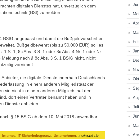
Jun
rachten digitalen Dienstes hat, unverzüglich dem
mationstechnik (BSI) zu melden.
Ma
Apr
Mä
 BSIG angepasst und damit die Bußgeldvorschriften
Feb
sgeweitet. Bußgeldbewehrt (bis zu 50.000 EUR) soll es
Jan
 1 S. 1, 8c Abs. 3 S. 1 oder 8c Abs. 4 Nr. 1 oder Nr.
 Meldung nach § 8c Abs. 3 S. 1 BSIG nicht, nicht
De
chtzeitig vornimmt.
No
e Anbieter, die digitale Dienste innerhalb Deutschlands
Okt
niederlassung in einem anderen Mitgliedstaat der
Se
 sie nicht in einem anderen Mitgliedstaat der
nd, dort einen Vertreter benannt haben und in
Au
len Dienste anbieten.
Jul
Jun
 nach § 15 BSIG ab dem 10. Mai 2018 anwendbar
Ma
Apr
,
,
,
. Bookmark the
Internet
IT-Sicherheitsgesetz
Unternehmen