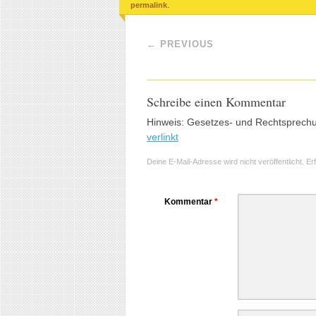
.
permalink
Post navigation
←
PREVIOUS
Schreibe einen Kommentar
Hinweis: Gesetzes- und Rechtsprech
verlinkt
Deine E-Mail-Adresse wird nicht veröffentlicht.
Er
Kommentar
*