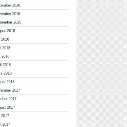
zember 2018
vember 2018
ptember 2018
gust 2018
i 2018
i 2018
i 2018
il 2018
rz 2018
uar 2018
vember 2017
ober 2017
gust 2017
i 2017
i 2017