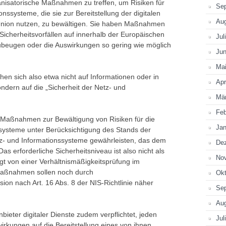
nisatorische Maßnahmen zu treffen, um Risiken für
Se
onssysteme, die sie zur Bereitstellung der digitalen
Au
Union nutzen, zu bewältigen. Sie haben Maßnahmen
Sicherheitsvorfällen auf innerhalb der Europäischen
Jul
zubeugen oder die Auswirkungen so gering wie möglich
Jun
Ma
hen sich also etwa nicht auf Informationen oder in
Apr
dern auf die „Sicherheit der Netz- und
Mä
Feb
Maßnahmen zur Bewältigung von Risiken für die
Jan
ssysteme unter Berücksichtigung des Stands der
tz- und Informationssysteme gewährleisten, das dem
De
s erforderliche Sicherheitsniveau ist also nicht als
No
gt von einer Verhältnismäßigkeitsprüfung im
 Maßnahmen sollen noch durch
Okt
on nach Art. 16 Abs. 8 der NIS-Richtlinie näher
Se
Au
bieter digitaler Dienste zudem verpflichtet, jeden
Jul
wirkungen auf die Bereitstellung eines von ihnen