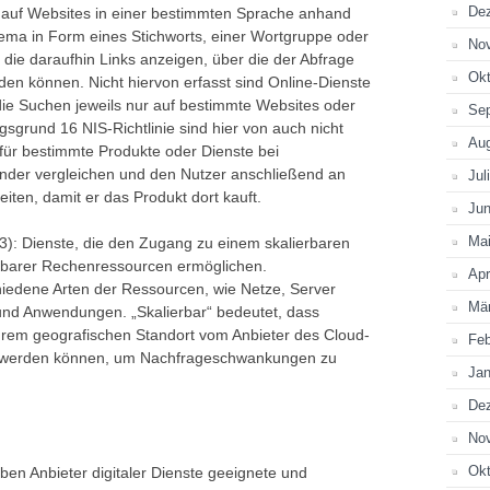
De
r auf Websites in einer bestimmten Sprache anhand
ema in Form eines Stichworts, einer Wortgruppe oder
No
ie daraufhin Links anzeigen, über die der Abfrage
Okt
en können. Nicht hiervon erfasst sind Online-Dienste
ie Suchen jeweils nur auf bestimmte Websites oder
Se
grund 16 NIS-Richtlinie sind hier von auch nicht
Au
e für bestimmte Produkte oder Dienste bei
nder vergleichen und den Nutzer anschließend an
Jul
ten, damit er das Produkt dort kauft.
Jun
Ma
3): Dienste, die den Zugang zu einem skalierbaren
zbarer Rechenressourcen ermöglichen.
Apr
edene Arten der Ressourcen, wie Netze, Server
Mä
 und Anwendungen. „Skalierbar“ bedeutet, dass
rem geografischen Standort vom Anbieter des Cloud-
Feb
lt werden können, um Nachfrageschwankungen zu
Jan
De
No
Okt
en Anbieter digitaler Dienste geeignete und