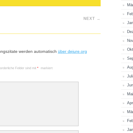
Mä
Feb
NEXT
→
Jan
De
No
Okt
ungszitate werden automatisch
über dejure.org
Se
Au
forderliche Felder sind mit
*
markiert
Jul
Jun
Ma
Apr
Mä
Feb
Jan