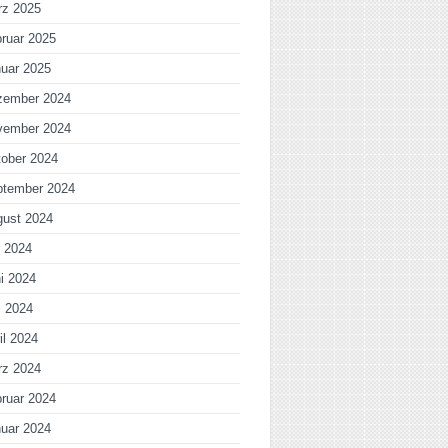
rz 2025
ruar 2025
uar 2025
zember 2024
vember 2024
ober 2024
ptember 2024
gust 2024
i 2024
i 2024
i 2024
il 2024
rz 2024
ruar 2024
uar 2024