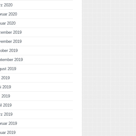
rz 2020
ruar 2020
uar 2020
zember 2019
vember 2019
ober 2019
ptember 2019
gust 2019
i 2019
i 2019
i 2019
il 2019
rz 2019
ruar 2019
uar 2019