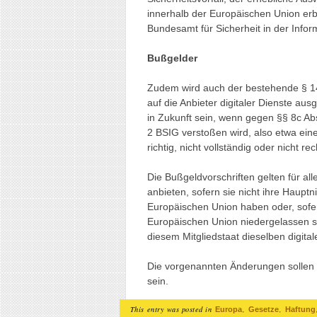
innerhalb der Europäischen Union erb
Bundesamt für Sicherheit in der Infor
Bußgelder
Zudem wird auch der bestehende § 14
auf die Anbieter digitaler Dienste au
in Zukunft sein, wenn gegen §§ 8c Abs.
2 BSIG verstoßen wird, also etwa eine
richtig, nicht vollständig oder nicht re
Die Bußgeldvorschriften gelten für all
anbieten, sofern sie nicht ihre Haupt
Europäischen Union haben oder, sofern
Europäischen Union niedergelassen si
diesem Mitgliedstaat dieselben digita
Die vorgenannten Änderungen sollen
sein.
This entry was posted in
,
,
Europa
Gesetze
Haftung