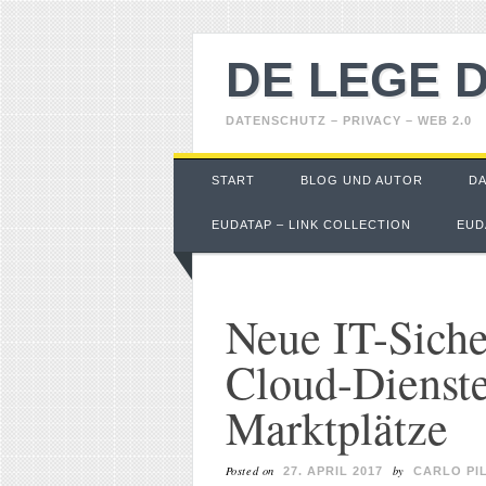
DE LEGE 
DATENSCHUTZ – PRIVACY – WEB 2.0
Main menu
Skip
START
BLOG UND AUTOR
D
to
content
EUDATAP – LINK COLLECTION
EUD
Neue IT-Sicher
Cloud-Dienste
Marktplätze
Posted on
by
27. APRIL 2017
CARLO PI