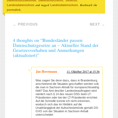
,
,
,
Datenschutzbehörde
Datenschutzrecht
Gesetze
and tagged
. Bookmark the
Landesdatenschutz
Landesdatenschutz
.
permalink
Post navigation
←
PREVIOUS
NEXT
→
4 thoughts on “
Bundesländer passen
Datenschutzgesetze an – Aktueller Stand der
Gesetzesvorhaben und Anmerkungen
(aktualisiert)
”
Jan Horstmann
11. Oktober 2017 at 15:36
Was sagen Sie denn dazu, dass in Brandenburg
anscheinend die Situation geschaffen werden soll,
die man in Sachsen-Ahnalt für europarechtswidrig
hielt? Das Amt des/der Landesbeauftragten wird
nämlich nach § 14 des neuen DSG beim LT-
Präsidenten oder bei der LT-Präsidentin errichtet.
Auf die Schnelle konnte ich nicht erkennen,
wodurch sich das im Hinblick auf die
Unabhängigkeit der Aufsichtsbehörde gemäß DS-
GVO von der Situation in Sachsen-Anhalt
unterscheidet.