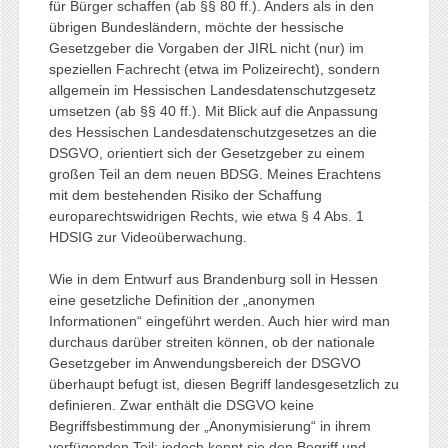
für Bürger schaffen (ab §§ 80 ff.). Anders als in den
übrigen Bundesländern, möchte der hessische
Gesetzgeber die Vorgaben der JIRL nicht (nur) im
speziellen Fachrecht (etwa im Polizeirecht), sondern
allgemein im Hessischen Landesdatenschutzgesetz
umsetzen (ab §§ 40 ff.). Mit Blick auf die Anpassung
des Hessischen Landesdatenschutzgesetzes an die
DSGVO, orientiert sich der Gesetzgeber zu einem
großen Teil an dem neuen BDSG. Meines Erachtens
mit dem bestehenden Risiko der Schaffung
europarechtswidrigen Rechts, wie etwa § 4 Abs. 1
HDSIG zur Videoüberwachung.
Wie in dem Entwurf aus Brandenburg soll in Hessen
eine gesetzliche Definition der „anonymen
Informationen“ eingeführt werden. Auch hier wird man
durchaus darüber streiten können, ob der nationale
Gesetzgeber im Anwendungsbereich der DSGVO
überhaupt befugt ist, diesen Begriff landesgesetzlich zu
definieren. Zwar enthält die DSGVO keine
Begriffsbestimmung der „Anonymisierung“ in ihrem
verfügenden Teil; jedoch kennt sie den Begriff und