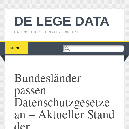
DE LEGE DATA
DATENSCHUTZ – PRIVACY – WEB 2.0
Main menu
Skip
MENU
to
content
Bundesländer
passen
Datenschutzgesetze
an – Aktueller Stand
der