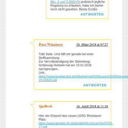
Abs. 2 und 3 DSGVO
praktisch jegliche
Regelung zu erlauben, habe ich bisher
noch nicht gesehen. Beste Grüße
ANTWORTEN
Peter Winninger
28. März 2018 at 07:27
Tolle Seite. Und hilft mir gerade bei einer
Stoffsammlung.
Zur Vervollständigung der Sammlung:
Schleswig-Holstein hat am 10.01.2018
nachgezogen.
Link:
https://www.landtag.ltsh.de/infothek/wahl19/drucks/00400/druck
19-00429.pdf
ANTWORTEN
Qgelfisch
16. April 2018 at 11:16
Hier der Entwurf des neuen LDSG Rheinland-
Pfalz:
https://www.landtag.rlp.de/landtag/drucksachen/5703-
17.pdf