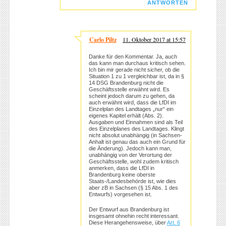
ANTWORTEN
Carlo Piltz
11. Oktober 2017 at 15:57
Danke für den Kommentar. Ja, auch
das kann man durchaus kritisch sehen.
Ich bin mir gerade nicht sicher, ob die
Situation 1 zu 1 vergleichbar ist, da in §
14 DSG Brandenburg nicht die
Geschäftsstelle erwähnt wird. Es
scheint jedoch darum zu gehen, da
auch erwähnt wird, dass die LfDI im
Einzelplan des Landtages „nur“ ein
eigenes Kapitel erhält (Abs. 2).
Ausgaben und Einnahmen sind als Teil
des Einzelplanes des Landtages. Klingt
nicht absolut unabhängig (in Sachsen-
Anhalt ist genau das auch ein Grund für
die Änderung). Jedoch kann man,
unabhängig von der Verortung der
Geschäftsstelle, wohl zudem kritisch
anmerken, dass die LfDI in
Brandenburg keine oberste
Staats-/Landesbehörde ist, wie dies
aber zB in Sachsen (§ 15 Abs. 1 des
Entwurfs) vorgesehen ist.
Der Entwurf aus Brandenburg ist
insgesamt ohnehin recht interessant.
Diese Herangehensweise, über
Art. 6