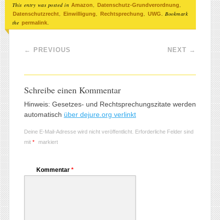
This entry was posted in
,
,
Amazon
Datenschutz-Grundverordnung
,
,
,
. Bookmark
Datenschutzrecht
Einwilligung
Rechtsprechung
UWG
the
.
permalink
Post navigation
←
PREVIOUS
NEXT
→
Schreibe einen Kommentar
Hinweis: Gesetzes- und Rechtsprechungszitate werden
automatisch
über dejure.org verlinkt
Deine E-Mail-Adresse wird nicht veröffentlicht.
Erforderliche Felder sind
mit
*
markiert
Kommentar
*