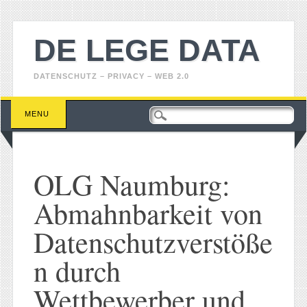
DE LEGE DATA
DATENSCHUTZ – PRIVACY – WEB 2.0
Main menu
Skip
MENU
to
content
OLG Naumburg:
Abmahnbarkeit von
Datenschutzverstöße
n durch
Wettbewerber und