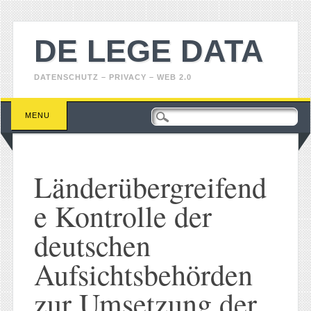
DE LEGE DATA
DATENSCHUTZ – PRIVACY – WEB 2.0
Main menu
Skip
MENU
to
content
Länderübergreifend
e Kontrolle der
deutschen
Aufsichtsbehörden
zur Umsetzung der