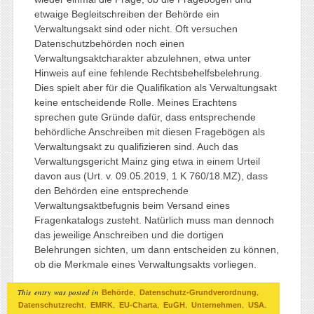
etwaige Begleitschreiben der Behörde ein
Verwaltungsakt sind oder nicht. Oft versuchen
Datenschutzbehörden noch einen
Verwaltungsaktcharakter abzulehnen, etwa unter
Hinweis auf eine fehlende Rechtsbehelfsbelehrung.
Dies spielt aber für die Qualifikation als Verwaltungsakt
keine entscheidende Rolle. Meines Erachtens
sprechen gute Gründe dafür, dass entsprechende
behördliche Anschreiben mit diesen Fragebögen als
Verwaltungsakt zu qualifizieren sind. Auch das
Verwaltungsgericht Mainz ging etwa in einem Urteil
davon aus (Urt. v. 09.05.2019, 1 K 760/18.MZ), dass
den Behörden eine entsprechende
Verwaltungsaktbefugnis beim Versand eines
Fragenkatalogs zusteht. Natürlich muss man dennoch
das jeweilige Anschreiben und die dortigen
Belehrungen sichten, um dann entscheiden zu können,
ob die Merkmale eines Verwaltungsakts vorliegen.
This entry was posted in
,
,
Behörde
Datenschutz-Grundverordnung
,
,
,
,
,
.
Datenschutzrecht
EMRK
EU-Charta
EuGH
Unternehmen
USA