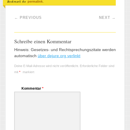
Bookmark the
.
permalink
Post navigation
←
PREVIOUS
NEXT
→
Schreibe einen Kommentar
Hinweis: Gesetzes- und Rechtsprechungszitate werden
automatisch
über dejure.org verlinkt
Deine E-Mail-Adresse wird nicht veröffentlicht.
Erforderliche Felder sind
mit
*
markiert
Kommentar
*