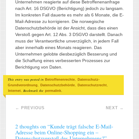
Unternehmen reagierte auf diese Betroffenenanfrage
nach Art. 16 DSGVO (Berichtigung) jedoch zu langsam.
Im konkreten Fall dauerte es mehr als 6 Monate, die E-
Mail-Adresse zu korrigieren. Die norwegische
Datenschutzbehörde ist der Ansicht, dass dies einen
Verstoß gegen Art. 12 Abs. 3 DSGVO darstellt. Danach
muss der Verantwortliche unverzüglich, in jedem Fall
aber innerhalb eines Monats reagieren. Das
Unternehmen gelobte diesbezüglich Besserung und
die Schaffung eines verbesserten Prozesses zur
Berichtigung von Daten.
This entry was posted in
,
Betroffenenrechte
Datenschutz-
,
,
,
Grundverordnung
Datenschutzbehörde
Datenschutzrecht
. Bookmark the
.
Internet
permalink
Post navigation
←
PREVIOUS
NEXT
→
2 thoughts on “
Kunde trägt falsche E-Mail-
Adresse beim Online-Shopping ein –
Datenschutzverstoß des Unternehmens?
”