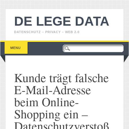
DE LEGE DATA
DATENSCHUTZ – PRIVACY – WEB 2.0
Main menu
Skip
MENU
to
content
Kunde trägt falsche
E-Mail-Adresse
beim Online-
Shopping ein –
Datenschutzverstoß