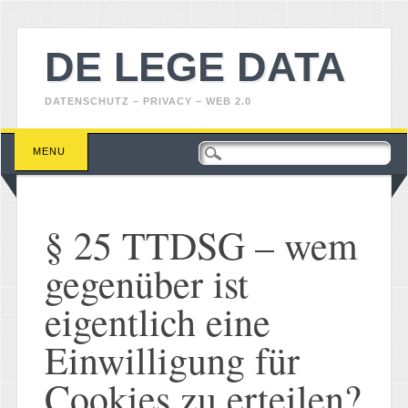
DE LEGE DATA
DATENSCHUTZ – PRIVACY – WEB 2.0
Main menu
Skip
MENU
to
content
§ 25 TTDSG – wem
gegenüber ist
eigentlich eine
Einwilligung für
Cookies zu erteilen?