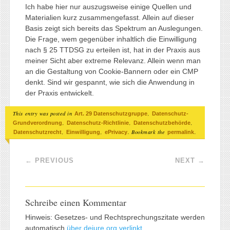
Ich habe hier nur auszugsweise einige Quellen und
Materialien kurz zusammengefasst. Allein auf dieser
Basis zeigt sich bereits das Spektrum an Auslegungen.
Die Frage, wem gegenüber inhaltlich die Einwilligung
nach § 25 TTDSG zu erteilen ist, hat in der Praxis aus
meiner Sicht aber extreme Relevanz. Allein wenn man
an die Gestaltung von Cookie-Bannern oder ein CMP
denkt. Sind wir gespannt, wie sich die Anwendung in
der Praxis entwickelt.
This entry was posted in
,
Art. 29 Datenschutzgruppe
Datenschutz-
,
,
,
Grundverordnung
Datenschutz-Richtlinie
Datenschutzbehörde
,
,
. Bookmark the
.
Datenschutzrecht
Einwilligung
ePrivacy
permalink
Post navigation
←
PREVIOUS
NEXT
→
Schreibe einen Kommentar
Hinweis: Gesetzes- und Rechtsprechungszitate werden
automatisch
über dejure.org verlinkt