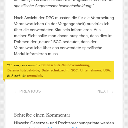
spezifische Angemessenheitsentscheidung
.“
Nach Ansicht der DPC mussten die für die Verarbeitung
Verantwortlichen (in der Vergangenheit) ausdrücklich
über die verwendeten Klauseln informieren. Aus
meiner Sicht sollte man davon ausgehen, dass dies im
Rahmen der „neuen“ SCC bedeutet, dass der
Verantwortliche über das verwendete spezifische
Modul informieren muss.
This entry was posted in
,
Datenschutz-Grundverordnung
,
,
,
,
.
Datenschutzbehörde
Datenschutzrecht
SCC
Unternehmen
USA
Bookmark the
.
permalink
Post navigation
←
PREVIOUS
NEXT
→
Schreibe einen Kommentar
Hinweis: Gesetzes- und Rechtsprechungszitate werden