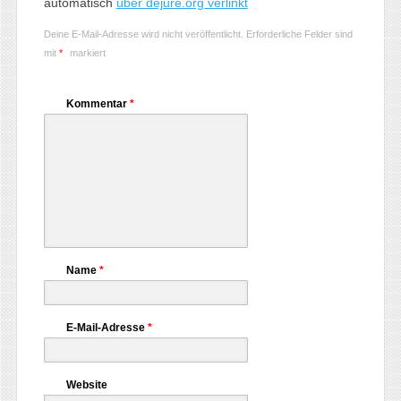
automatisch
über dejure.org verlinkt
Deine E-Mail-Adresse wird nicht veröffentlicht.
Erforderliche Felder sind
mit
*
markiert
Kommentar
*
Name
*
E-Mail-Adresse
*
Website