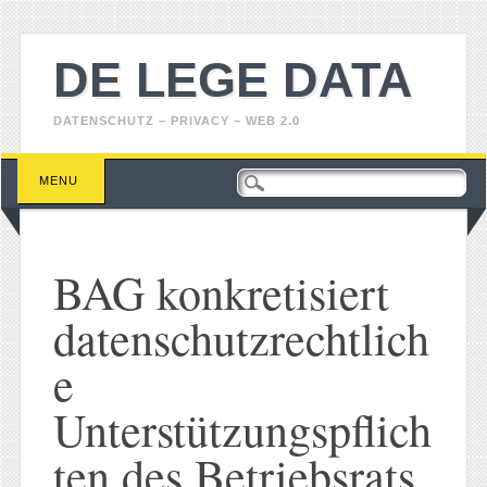
DE LEGE DATA
DATENSCHUTZ – PRIVACY – WEB 2.0
Main menu
Skip
MENU
to
content
BAG konkretisiert
datenschutzrechtlich
e
Unterstützungspflich
ten des Betriebsrats