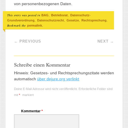
von personenbezogenen Daten.
This entry was posted in
,
,
BAG
Betriebsrat
Datenschutz-
,
,
,
.
Grundverordnung
Datenschutzrecht
Gesetze
Rechtsprechung
Bookmark the
.
permalink
Post navigation
←
PREVIOUS
NEXT
→
Schreibe einen Kommentar
Hinweis: Gesetzes- und Rechtsprechungszitate werden
automatisch
über dejure.org verlinkt
Deine E-Mail-Adresse wird nicht veröffentlicht.
Erforderliche Felder sind
mit
*
markiert
Kommentar
*