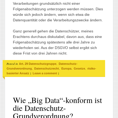
Verarbeitungen grundsätzlich nicht einer
Folgenabschätzung unterzogen werden müssen. Dies
würde sich jedoch ändern, wenn sich etwa die
Datenquantität oder die Verarbeitungszwecke ändern.
Ganz generell gehen die Datenschützer, meines
Erachtens durchaus diskutabel, davon aus, dass eine
Folgenabschätzung spätestens alle drei Jahre zu
wiederholen sei. Aus der DSGVO selbst ergibt sich
diese Frist von drei Jahren nicht.
Posted in
,
Art. 29 Datenschutzgruppe
Datenschutz-
,
,
,
,
Grundverordnung
Datenschutzrecht
Europa
Gesetze
risiko-
|
|
basierter Ansatz
Leave a comment
Wie „Big Data“-konform ist
die Datenschutz-
Grundverordnung?