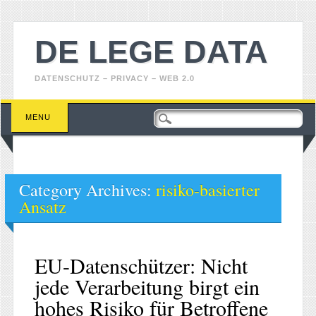
DE LEGE DATA
DATENSCHUTZ – PRIVACY – WEB 2.0
Main menu
Skip
MENU
to
content
Category Archives:
risiko-basierter
Ansatz
EU-Datenschützer: Nicht
jede Verarbeitung birgt ein
hohes Risiko für Betroffene