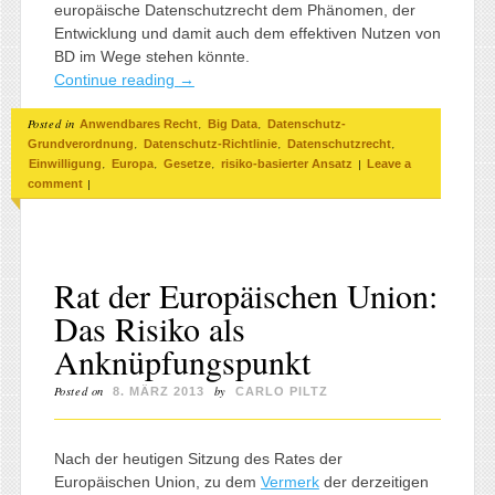
europäische Datenschutzrecht dem Phänomen, der
Entwicklung und damit auch dem effektiven Nutzen von
BD im Wege stehen könnte.
Continue reading
→
Posted in
,
,
Anwendbares Recht
Big Data
Datenschutz-
,
,
,
Grundverordnung
Datenschutz-Richtlinie
Datenschutzrecht
,
,
,
|
Einwilligung
Europa
Gesetze
risiko-basierter Ansatz
Leave a
|
comment
Rat der Europäischen Union:
Das Risiko als
Anknüpfungspunkt
Posted on
by
8. MÄRZ 2013
CARLO PILTZ
Nach der heutigen Sitzung des Rates der
Europäischen Union, zu dem
Vermerk
der derzeitigen