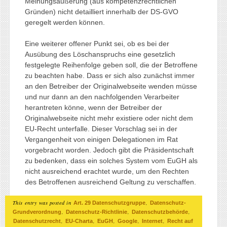
Meinungsäußerung (aus kompetenzrechtlichen
Gründen) nicht detailliert innerhalb der DS-GVO
geregelt werden können.
Eine weiterer offener Punkt sei, ob es bei der
Ausübung des Löschanspruchs eine gesetzlich
festgelegte Reihenfolge geben soll, die der Betroffene
zu beachten habe. Dass er sich also zunächst immer
an den Betreiber der Originalwebseite wenden müsse
und nur dann an den nachfolgenden Verarbeiter
herantreten könne, wenn der Betreiber der
Originalwebseite nicht mehr existiere oder nicht dem
EU-Recht unterfalle. Dieser Vorschlag sei in der
Vergangenheit von einigen Delegationen im Rat
vorgebracht worden. Jedoch gibt die Präsidentschaft
zu bedenken, dass ein solches System vom EuGH als
nicht ausreichend erachtet wurde, um den Rechten
des Betroffenen ausreichend Geltung zu verschaffen.
This entry was posted in
,
Art. 29 Datenschutzgruppe
Datenschutz-
,
,
,
Grundverordnung
Datenschutz-Richtlinie
Datenschutzbehörde
,
,
,
,
,
Datenschutzrecht
EU-Charta
EuGH
Google
Internet
Recht auf