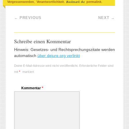
,
. Bookmark the
.
Vergessenwerden
Verantwortlichkeit
permalink
Post navigation
←
PREVIOUS
NEXT
→
Schreibe einen Kommentar
Hinweis: Gesetzes- und Rechtsprechungszitate werden
automatisch
über dejure.org verlinkt
Deine E-Mail-Adresse wird nicht veröffentlicht.
Erforderliche Felder sind
mit
*
markiert
Kommentar
*