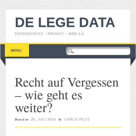
DE LEGE DATA
DATENSCHUTZ – PRIVACY – WEB 2.0
Main menu
Skip
MENU
to
content
Recht auf Vergessen
– wie geht es
weiter?
Posted on
by
25. JULI 2014
CARLO PILTZ