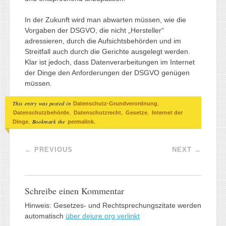
In der Zukunft wird man abwarten müssen, wie die
Vorgaben der DSGVO, die nicht „Hersteller“
adressieren, durch die Aufsichtsbehörden und im
Streitfall auch durch die Gerichte ausgelegt werden.
Klar ist jedoch, dass Datenverarbeitungen im Internet
der Dinge den Anforderungen der DSGVO genügen
müssen.
This entry was posted in
,
Datenschutz-Grundverordnung
,
,
,
Datenschutzbehörde
Datenschutzrecht
Gesetze
Internet der
. Bookmark the
.
Dinge
permalink
Post navigation
←
PREVIOUS
NEXT
→
Schreibe einen Kommentar
Hinweis: Gesetzes- und Rechtsprechungszitate werden
automatisch
über dejure.org verlinkt