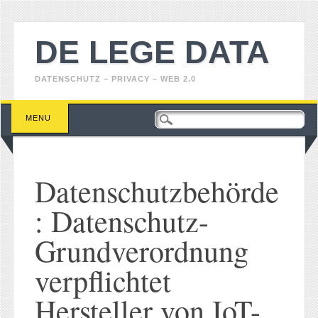
DE LEGE DATA
DATENSCHUTZ – PRIVACY – WEB 2.0
Main menu
Skip
MENU
to
content
Datenschutzbehörde
: Datenschutz-
Grundverordnung
verpflichtet
Hersteller von IoT-