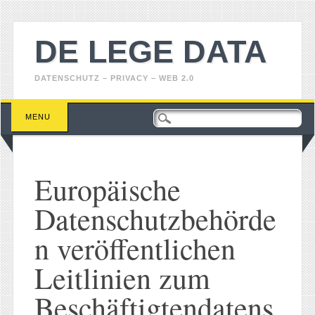
DE LEGE DATA
DATENSCHUTZ – PRIVACY – WEB 2.0
Main menu
Skip
MENU
to
content
Europäische
Datenschutzbehörde
n veröffentlichen
Leitlinien zum
Beschäftigtendatens