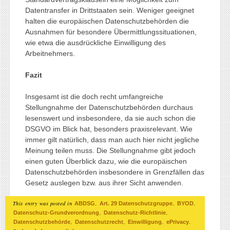
Datentransfer in Drittstaaten sein. Weniger geeignet
halten die europäischen Datenschutzbehörden die
Ausnahmen für besondere Übermittlungssituationen,
wie etwa die ausdrückliche Einwilligung des
Arbeitnehmers.
Fazit
Insgesamt ist die doch recht umfangreiche
Stellungnahme der Datenschutzbehörden durchaus
lesenswert und insbesondere, da sie auch schon die
DSGVO im Blick hat, besonders praxisrelevant. Wie
immer gilt natürlich, dass man auch hier nicht jegliche
Meinung teilen muss. Die Stellungnahme gibt jedoch
einen guten Überblick dazu, wie die europäischen
Datenschutzbehörden insbesondere in Grenzfällen das
Gesetz auslegen bzw. aus ihrer Sicht anwenden.
This entry was posted in
,
,
,
ABDSG
Art. 29 Datenschutzgruppe
BYOD
,
,
Datenschutz-Grundverordnung
Datenschutz-Richtlinie
,
,
,
.
Datenschutzbehörde
Datenschutzrecht
Einwilligung
ePrivacy