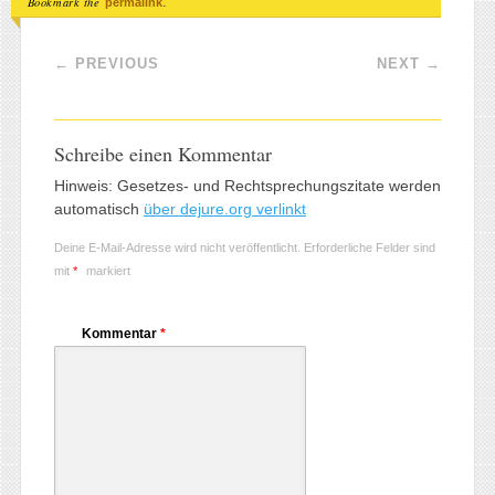
Bookmark the
.
permalink
Post navigation
←
PREVIOUS
NEXT
→
Schreibe einen Kommentar
Hinweis: Gesetzes- und Rechtsprechungszitate werden
automatisch
über dejure.org verlinkt
Deine E-Mail-Adresse wird nicht veröffentlicht.
Erforderliche Felder sind
mit
*
markiert
Kommentar
*