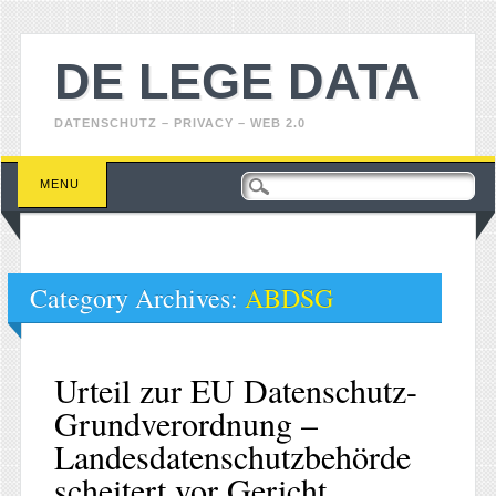
DE LEGE DATA
DATENSCHUTZ – PRIVACY – WEB 2.0
Main menu
Skip
MENU
to
content
Category Archives:
ABDSG
Urteil zur EU Datenschutz-
Grundverordnung –
Landesdatenschutzbehörde
scheitert vor Gericht