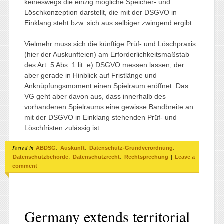
keineswegs die einzig mögliche Speicher- und
Löschkonzeption darstellt, die mit der DSGVO in
Einklang steht bzw. sich aus selbiger zwingend ergibt.
Vielmehr muss sich die künftige Prüf- und Löschpraxis
(hier der Auskunfteien) am Erforderlichkeitsmaßstab
des Art. 5 Abs. 1 lit. e) DSGVO messen lassen, der
aber gerade in Hinblick auf Fristlänge und
Anknüpfungsmoment einen Spielraum eröffnet. Das
VG geht aber davon aus, dass innerhalb des
vorhandenen Spielraums eine gewisse Bandbreite an
mit der DSGVO in Einklang stehenden Prüf- und
Löschfristen zulässig ist.
Posted in
,
,
,
ABDSG
Auskunft
Datenschutz-Grundverordnung
,
,
|
Datenschutzbehörde
Datenschutzrecht
Rechtsprechung
Leave a
|
comment
Germany extends territorial