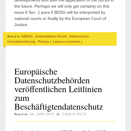
the future. Perhaps we will only get certainty on this
issue if Sec. 1 para 4 BDSG will be interpreted by
national courts or finally by the European Court of
Justice.
Posted in
,
,
ABDSG
Anwendbares Recht
Datenschutz-
,
|
|
Grundverordnung
Privacy
Leave a comment
Europäische
Datenschutzbehörden
veröffentlichen Leitlinien
zum
Beschäftigtendatenschutz
Posted on
by
24. JUNI 2017
CARLO PILTZ