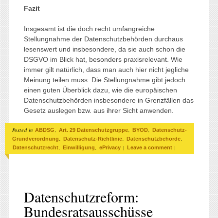
Fazit
Insgesamt ist die doch recht umfangreiche
Stellungnahme der Datenschutzbehörden durchaus
lesenswert und insbesondere, da sie auch schon die
DSGVO im Blick hat, besonders praxisrelevant. Wie
immer gilt natürlich, dass man auch hier nicht jegliche
Meinung teilen muss. Die Stellungnahme gibt jedoch
einen guten Überblick dazu, wie die europäischen
Datenschutzbehörden insbesondere in Grenzfällen das
Gesetz auslegen bzw. aus ihrer Sicht anwenden.
Posted in
,
,
,
ABDSG
Art. 29 Datenschutzgruppe
BYOD
Datenschutz-
,
,
,
Grundverordnung
Datenschutz-Richtlinie
Datenschutzbehörde
,
,
|
|
Datenschutzrecht
Einwilligung
ePrivacy
Leave a comment
Datenschutzreform:
Bundesratsausschüsse