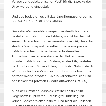
Verwendung „elektronischer Post“ für die Zwecke der
Direktwerbung einzustufen.
Und das bedeutet: es gilt das Einwilligungserfordernis
des Art. 13 Abs. 1 RL 2002/58/EG.
Dass die Werbeeinblendungen hier deutlich anders
gestaltet sind als normale E-Mails, macht für den GA
keinen Unterschied. So argumentiert der GA, dass die
streitige Werbung auf derselben Ebene wie private
E‑Mails erscheint. Daher komme ihr dieselbe
Aufmerksamkeit zu wie die, die der Nutzer diesen
privaten E‑Mails widmet. Zudem, so der GA, bestehe
die Gefahr einer Verwechslung durch die Nutzer, da die
Werbenachrichten Zeilen in der Inbox einnehmen, die
normalerweise privaten E‑Mails vorbehalten sind und
Ähnlichkeit mit privaten E‑Mails aufweisen (Rz. 55).
Auch der Umstand, dass die Werbenachricht im
Gegensatz zu privaten E‑Mails grau unterlegt ist,
keinen Speicherplatz einnimmt und nicht die üblichen
Funktionalitäten von E‑Mails bietet, ändert für den GA