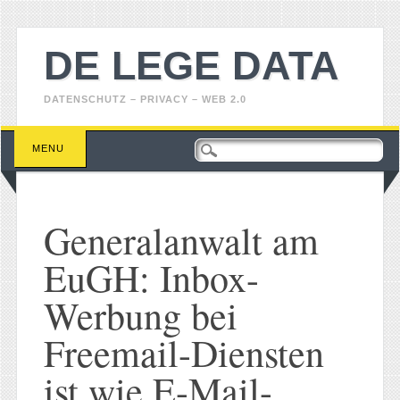
DE LEGE DATA
DATENSCHUTZ – PRIVACY – WEB 2.0
Main menu
Skip
MENU
to
content
Generalanwalt am
EuGH: Inbox-
Werbung bei
Freemail-Diensten
ist wie E-Mail-