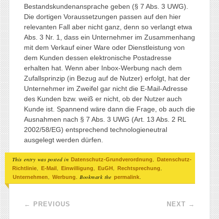
Bestandskundenansprache geben (§ 7 Abs. 3 UWG).
Die dortigen Voraussetzungen passen auf den hier
relevanten Fall aber nicht ganz, denn so verlangt etwa
Abs. 3 Nr. 1, dass ein Unternehmer im Zusammenhang
mit dem Verkauf einer Ware oder Dienstleistung von
dem Kunden dessen elektronische Postadresse
erhalten hat. Wenn aber Inbox-Werbung nach dem
Zufallsprinzip (in Bezug auf de Nutzer) erfolgt, hat der
Unternehmer im Zweifel gar nicht die E-Mail-Adresse
des Kunden bzw. weiß er nicht, ob der Nutzer auch
Kunde ist. Spannend wäre dann die Frage, ob auch die
Ausnahmen nach § 7 Abs. 3 UWG (Art. 13 Abs. 2 RL
2002/58/EG) entsprechend technologieneutral
ausgelegt werden dürfen.
This entry was posted in
,
Datenschutz-Grundverordnung
Datenschutz-
,
,
,
,
,
Richtlinie
E-Mail
Einwilligung
EuGH
Rechtsprechung
,
. Bookmark the
.
Unternehmen
Werbung
permalink
Post navigation
←
PREVIOUS
NEXT
→