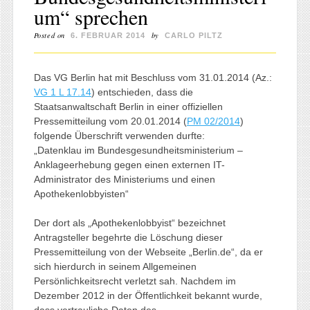
um“ sprechen
Posted on
by
6. FEBRUAR 2014
CARLO PILTZ
Das VG Berlin hat mit Beschluss vom 31.01.2014 (Az.:
VG 1 L 17.14
) entschieden, dass die
Staatsanwaltschaft Berlin in einer offiziellen
Pressemitteilung vom 20.01.2014 (
PM 02/2014
)
folgende Überschrift verwenden durfte:
„Datenklau im Bundesgesundheitsministerium –
Anklageerhebung gegen einen externen IT-
Administrator des Ministeriums und einen
Apothekenlobbyisten“
Der dort als „Apothekenlobbyist“ bezeichnet
Antragsteller begehrte die Löschung dieser
Pressemitteilung von der Webseite „Berlin.de“, da er
sich hierdurch in seinem Allgemeinen
Persönlichkeitsrecht verletzt sah. Nachdem im
Dezember 2012 in der Öffentlichkeit bekannt wurde,
dass vertrauliche Daten des