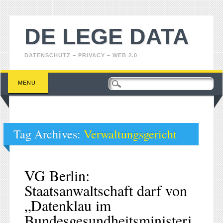
DE LEGE DATA
DATENSCHUTZ – PRIVACY – WEB 2.0
Main menu
Skip
MENU
to
content
Tag Archives:
Verwaltungsgericht
VG Berlin:
Staatsanwaltschaft darf von
„Datenklau im
Bundesgesundheitsministeri